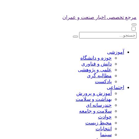
مرجع تخصصی اخبار صنعت و عمران
آموزشی
حوزه و دانشگاه
دانش و فناوری
علمی و پژوهشی
مطالبه گری
پادکست
اجتماعی
آموزش و پرورش
بهداشت و سلامت
چندرسانه ای
سلامت و جامعه
حوادث
محیط زیست
انتخابات
سینما