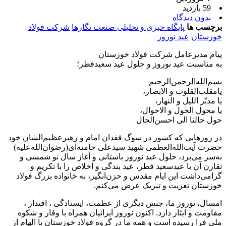
59 بازدید
بدون دیدگاه
برچسب ها
پایگاه خبری و تحلیلی صنعت نگارها
شرکت فولاد
خوزستان
عید نوروز
پیام مدیرعامل شرکت فولاد خوزستان
به مناسبت عید نوروز و حلول عید سعیدفطر؛
بسم‌الله‌الرحمن‌الرحیم
یامقلب‌القلوب و الابصار،
یا مدبّر اللیل و النهار،
یا محول الحول و الاحوال،
حول حالنا الی احسن‌الحال
در روزهایی که کشور در سوگ فقدان امام و رهبرعظیم‌الشان خود
حضرت آیت‌الله‌العظمی شهید سیدعلی خامنه‌ای(رضوان‌الله‌علیه)
به‌سر می‌برد، حلول عید نوروز باستانی و آغاز سال نو شمسی و
تقارن آن با عیدسعید فطر، عید بندگی و اخلاص را با تکریم و
گرامی‌داشت این ایام مقدس و حزن‌انگیز، به خانواده بزرگ فولاد
خوزستان تعزیت و تبریک عرض می‌کنم.
امسال، نوروز ما، جنس دیگری از عظمت، ایستادگی ، اقتدار ،
مقاومت و ایثار دارد. اکنون نوروز ایرانیان همراه با وقار و شکوه
ملی فرا رسیده است و همه ما در گروه فولاد خوزستان با الهام از