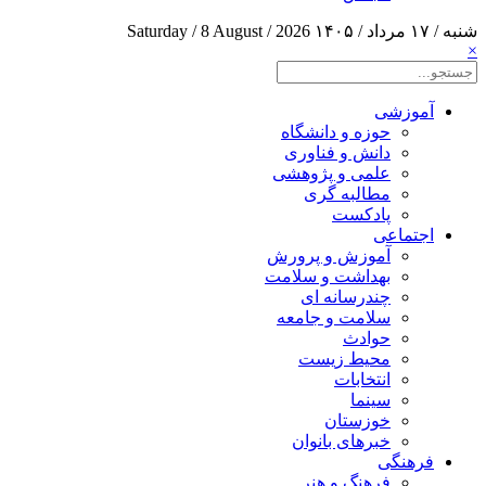
شنبه / ۱۷ مرداد / ۱۴۰۵
Saturday / 8 August / 2026
×
آموزشی
حوزه و دانشگاه
دانش و فناوری
علمی و پژوهشی
مطالبه گری
پادکست
اجتماعی
آموزش و پرورش
بهداشت و سلامت
چندرسانه ای
سلامت و جامعه
حوادث
محیط زیست
انتخابات
سینما
خوزستان
خبرهای بانوان
فرهنگی
فرهنگ و هنر