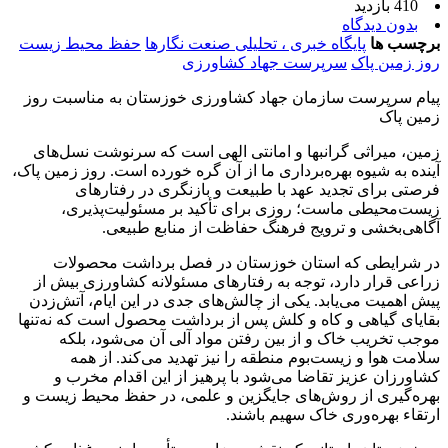
410 بازدید
بدون دیدگاه
برچسب ها
پایگاه خبری ، تحلیلی صنعت نگارها
حفظ محیط زیست
روز زمین پاک
سرپرست جهاد کشاورزی
پیام سرپرست سازمان جهاد کشاورزی خوزستان به مناسبت روز
زمین پاک
زمین، میراثی گرانبها و امانتی الهی است که سرنوشت نسل‌های
آینده به شیوه بهره‌برداری ما از آن گره خورده است. روز زمین پاک،
فرصتی برای تجدید عهد با طبیعت و بازنگری در رفتارهای
زیست‌محیطی ماست؛ روزی برای تأکید بر مسئولیت‌پذیری،
آگاهی‌بخشی و ترویج فرهنگ حفاظت از منابع طبیعی.
در شرایطی که استان خوزستان در فصل برداشت محصولات
زراعی قرار دارد، توجه به رفتارهای مسئولانه کشاورزی بیش از
پیش اهمیت می‌یابد. یکی از چالش‌های جدی در این ایام، آتش‌زدن
بقایای گیاهی و کاه و کلش پس از برداشت محصول است که نه‌تنها
موجب تخریب خاک و از بین رفتن مواد آلی آن می‌شود، بلکه
سلامت هوا و زیست‌بوم منطقه را نیز تهدید می‌کند. از همه
کشاورزان عزیز تقاضا می‌شود با پرهیز از این اقدام مخرب و
بهره‌گیری از روش‌های جایگزین و علمی، در حفظ محیط زیست و
ارتقاء بهره‌وری خاک سهیم باشند.