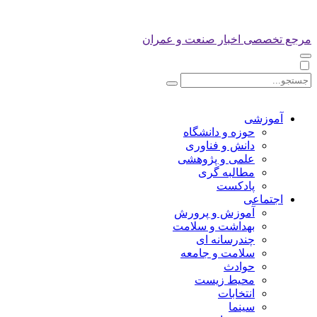
مرجع تخصصی اخبار صنعت و عمران
آموزشی
حوزه و دانشگاه
دانش و فناوری
علمی و پژوهشی
مطالبه گری
پادکست
اجتماعی
آموزش و پرورش
بهداشت و سلامت
چندرسانه ای
سلامت و جامعه
حوادث
محیط زیست
انتخابات
سینما