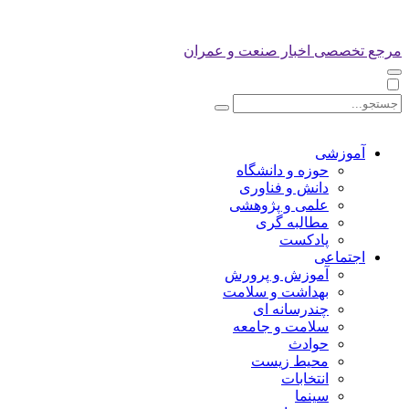
مرجع تخصصی اخبار صنعت و عمران
آموزشی
حوزه و دانشگاه
دانش و فناوری
علمی و پژوهشی
مطالبه گری
پادکست
اجتماعی
آموزش و پرورش
بهداشت و سلامت
چندرسانه ای
سلامت و جامعه
حوادث
محیط زیست
انتخابات
سینما