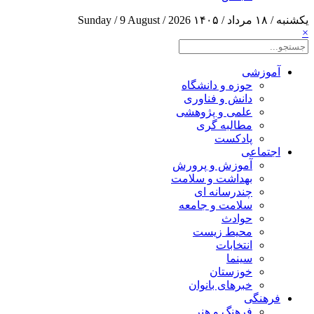
یکشنبه / ۱۸ مرداد / ۱۴۰۵
Sunday / 9 August / 2026
×
آموزشی
حوزه و دانشگاه
دانش و فناوری
علمی و پژوهشی
مطالبه گری
پادکست
اجتماعی
آموزش و پرورش
بهداشت و سلامت
چندرسانه ای
سلامت و جامعه
حوادث
محیط زیست
انتخابات
سینما
خوزستان
خبرهای بانوان
فرهنگی
فرهنگ و هنر