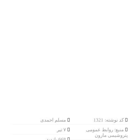
کد نوشته: 1321
مسلم احمدی
منبع: روابط عمومی
۷ تیر
پتروشیمی مارون
668 بازدید