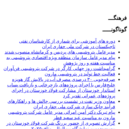
فرهنگـــ
گوناگونـــــ
دوره های آموزشی برای شماری از کارشناسان نفتی
تاجیکستان در شرکت ملی حفاری ایران
مدیرعامل پتروشیمی های پردیس و کرمانشاه منصوب شدند
پیام مدیرعامل سازمان منطقه ویژه اقتصادی پتروشیمی به
مناسبت هفته و روز پژوهش
گرامیداشت روز جهانی کارگر در شرکت پتروشیمی فن‌آوران
فعالیت خط تولید در پتروشیمی مارون
صرفه‌جویی ۳۰ درصدی مصرف آب در پالایش گاز هویزه
خلیج‌فارس با اجرای پروژه‌های بازچرخانی و بازیافت پساب
استاندار خوزستان از مشارکت فولاد خوزستان در اجرای
پروژه‌های عمرانی تقدیر کرد
معاون وزیر نفت در نشست بررسی چالش ها و راهکارهای
فرآیند چابک سازی شرکت ملی حفاری ایران
پیام تبریک دکتر امین امرائی مدیر عامل شرکت پتروشیمی
مارون به مناسبت عید سعید فطر
گزارش تصویری از حضور پررنگ شرکت فولاد خوزستان در
بیست‌ودومین نمایشگاه بین‌المللی متافو۲۰۲۵