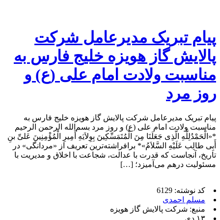
پیام تبریک مدیرعامل شرکت
پالایش گاز هویزه خلیج فارس به
مناسبت ولادت امام علی (ع) و
روز مرد
پیام تبریک مدیرعامل شرکت پالایش گاز هویزه خلیج فارس به
مناسبت ولادت امام علی (ع) و روز مرد بسم‌الله الرحمن الرحیم
*«الْحَمْدُلِلَّهِ الَّذِی جَعَلَنَا مِنَ الْمُتَمَسِّکِینَ بِوِلاَیَهِ أَمِیرِ الْمُؤْمِنِینَ عَلیِّ بنِ
أَبِی طالِب عَلَیْهِ السَّلاَمُ»* برافراشته‌ترین تعریف از «مردانگی» در
تاریخ، آنجاست که قدرت با عدالت، شجاعت با اخلاق و مدیریت با
مسئولیت درهم می‌آمیزد؛ […]
کد نوشته: 6129
مسلم احمدی
منبع: شرکت پالایش گاز هویزه
۱۳ دی