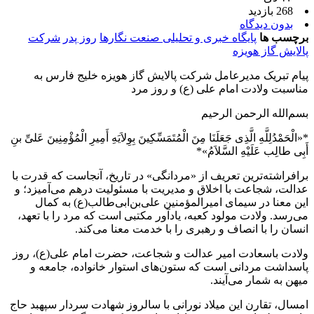
268 بازدید
بدون دیدگاه
برچسب ها
پایگاه خبری و تحلیلی صنعت نگارها
روز پدر
شرکت
پالایش گاز هویزه
پیام تبریک مدیرعامل شرکت پالایش گاز هویزه خلیج فارس به
مناسبت ولادت امام علی (ع) و روز مرد
بسم‌الله الرحمن الرحیم
*«الْحَمْدُلِلَّهِ الَّذِی جَعَلَنَا مِنَ الْمُتَمَسِّکِینَ بِوِلاَیَهِ أَمِیرِ الْمُؤْمِنِینَ عَلیِّ بنِ
أَبِی طالِب عَلَیْهِ السَّلاَمُ»*
برافراشته‌ترین تعریف از «مردانگی» در تاریخ، آنجاست که قدرت با
عدالت، شجاعت با اخلاق و مدیریت با مسئولیت درهم می‌آمیزد؛ و
این معنا در سیمای امیرالمؤمنین علی‌بن‌ابی‌طالب(ع) به کمال
می‌رسد. ولادت مولود کعبه، یادآور مکتبی است که مرد را با تعهد،
انسان را با انصاف و رهبری را با خدمت معنا می‌کند.
ولادت باسعادت امیر عدالت و شجاعت، حضرت امام علی(ع)، روز
پاسداشت مردانی است که ستون‌های استوار خانواده، جامعه و
میهن به شمار می‌آیند.
امسال، تقارن این میلاد نورانی با سالروز شهادت سردار سپهبد حاج