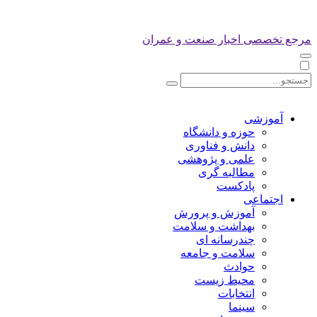
مرجع تخصصی اخبار صنعت و عمران
آموزشی
حوزه و دانشگاه
دانش و فناوری
علمی و پژوهشی
مطالبه گری
پادکست
اجتماعی
آموزش و پرورش
بهداشت و سلامت
چندرسانه ای
سلامت و جامعه
حوادث
محیط زیست
انتخابات
سینما