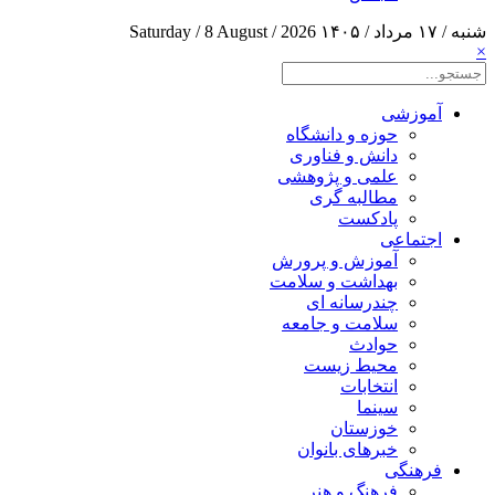
شنبه / ۱۷ مرداد / ۱۴۰۵
Saturday / 8 August / 2026
×
آموزشی
حوزه و دانشگاه
دانش و فناوری
علمی و پژوهشی
مطالبه گری
پادکست
اجتماعی
آموزش و پرورش
بهداشت و سلامت
چندرسانه ای
سلامت و جامعه
حوادث
محیط زیست
انتخابات
سینما
خوزستان
خبرهای بانوان
فرهنگی
فرهنگ و هنر