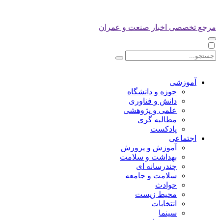
مرجع تخصصی اخبار صنعت و عمران
آموزشی
حوزه و دانشگاه
دانش و فناوری
علمی و پژوهشی
مطالبه گری
پادکست
اجتماعی
آموزش و پرورش
بهداشت و سلامت
چندرسانه ای
سلامت و جامعه
حوادث
محیط زیست
انتخابات
سینما