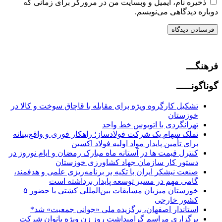
ذخیره نام، ایمیل و وبسایت من در مرورگر برای زمانی که
دوباره دیدگاهی می‌نویسم.
فرهنگـــ
گوناگونـــــ
تشکیل کارگروه ویژه برای مقابله با قاچاق سوخت و کالا در
خوزستان
تهرانگردی با اتوبوس خط واحد
تملک سهام یک شرکت فولادساز؛ راهکار فوری و واقع‌بینانه
برای تأمین پایدار مواد اولیه فولاد اکسین
کنترل قیمت ها در آستانه ماه مبارک رمضان و ایام نوروز در
دستور کار سازمان جهاد کشاورزی خوزستان
صنعت نیشکر ایران با تکیه بر برنامه‌ریزی علمی و هدفمند،
گامی مهم در مسیر توسعه پایدار برداشته است
خوزستان میزبان مسابقات بین‌المللی کشتی با حضور ۵
کشور خارجی
استاندار اصفهان، برگزیده ملی «جوانی جمعیت» شد*
برگزاری مراسم گرامیداشت روز زن ویژه بانوان شرکت