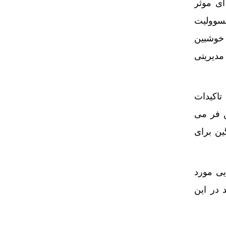
ای موثر
مسوولیت
 خوشبین
 مدیریتی
تاکیدات
ن فر می
ین برای
یی مورد
 در این