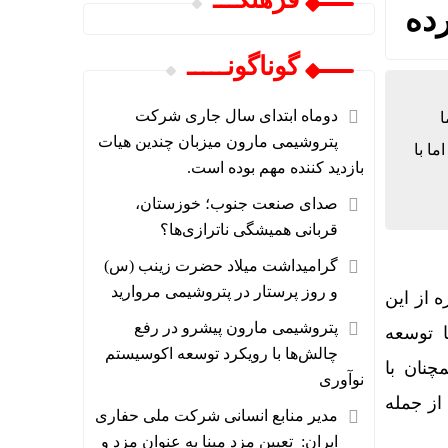
ده
گوناگونـــــ
دوماه ابتدای سال جاری شرکت
ا
پتروشیمی مارون میزبان چندین هیات
 تولید کنیم، اما با
بازدید کننده مهم بوده است.
صدای صنعت جنوب؛ خوزستان،
قربانی همیشگی ناترازی‌ها؟
گرامیداشت میلاد حضرت زینب (س)
و روز پرستار در پتروشیمی مروارید
 از این
پتروشیمی مارون پیشرو در رفع
ا توسعه
چالش‌ها با رویکرد توسعه اکوسیستم
، همچنان با
نوآوری
از جمله
مدیر منابع انسانی شرکت ملی حفاری
ایران: تعیین مزد مبنا به عنوان مزد و