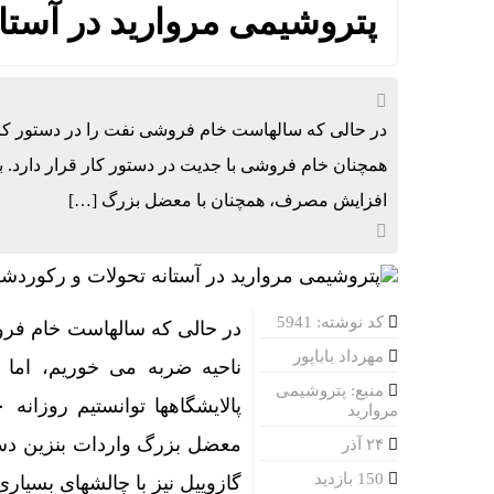
پتروشیمی مروارید در آست
در حالی که سالهاست خام فروشی نفت را در دستور کار دا
افزایش مصرف، همچنان با معضل بزرگ […]
کد نوشته: 5941
در حالی که سالهاست خام فروشی
مهرداد باباپور
ناحیه ضربه می خوریم، اما 
منبع: پتروشیمی
مروارید
معضل بزرگ واردات بنزین دست
۲۴ آذر
150 بازدید
گازوییل نیز با چالشهای بسیار