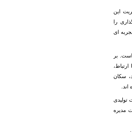
ریت این
اری را
جربه ای
است. بر
ارتباط،
، سکان
اند.
تولیدی
ت مدیره