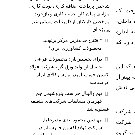
شاخص پرداخت اضافه کاری، نوبت کاری،
رفت که
مزایای پایان کار، جمعه کاری و بازخرید
 داخلی،
مرخصی کارکنان ارکان ثالث مستمر غیر
پروژه ای
 اندازه
*افتتاح جدیدترین مرکز پرتودهی
 دارد که
محصولات کشاورزی ایران* ‌
برای نخستین‌بار : محصولات فرعی
ود که این
حاصل از تولید ورق گرم شرکت فولاد
اکسین خوزستان در بورس کالای ایران
 بیش‌از
عرضه شد
تروشیمی نقش
تیم والیبال حراست پتروشیمی جم
قهرمان مسابقات شرکت‌های منطقه
عسلویه شد
 که شرکت
مهندس محمود لندی مدیرعامل
یک شرکت
شرکت فولاد اکسین خوزستان در
د و گروه