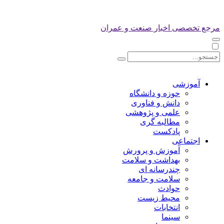
مرجع تخصصی اخبار صنعت و عمران
آموزشی
حوزه و دانشگاه
دانش و فناوری
علمی و پژوهشی
مطالبه گری
پادکست
اجتماعی
آموزش و پرورش
بهداشت و سلامت
چندرسانه ای
سلامت و جامعه
حوادث
محیط زیست
انتخابات
سینما