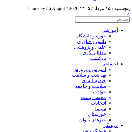
پنجشنبه / ۱۵ مرداد / ۱۴۰۵
Thursday / 6 August / 2026
×
آموزشی
حوزه و دانشگاه
دانش و فناوری
علمی و پژوهشی
مطالبه گری
پادکست
اجتماعی
آموزش و پرورش
بهداشت و سلامت
چندرسانه ای
سلامت و جامعه
حوادث
محیط زیست
انتخابات
سینما
خوزستان
خبرهای بانوان
فرهنگی
فرهنگ و هنر