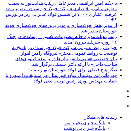
با حکم امین ابراهیمی مدیرعامل، زینب هدایت‌پور به سمت
معاون مالی و اقتصادی شرکت فولاد خوزستان منصوب شد
عرضه اعتباری ۷۰۰۰ تن شمش فولاد غدیر نی ریز در بورس
کالا
از مدیر بخش فولادسازی و‌ مدیر پروژه‌های فولادسازی فولاد
خوزستان تقدیر شد
رئیس هیأت‌مدیره خانه مطبوعات کشور – رسانه‌ها در جنگ
۱۲ روزه سربلند بیرون آمدند
جوابیه روابط عمومی شرکت فولاد خوزستان در پاسخ به
توضیحات روابط‌عمومی محترم نیروگاه رامین اهواز
پنل تخصصی «سهم دانش‌بنیان‌ها در توسعه فناوری‌های
ساخت داخل» با ارائه دکتر حسینی برگزار شد
دیگر هیچ فصلی برای فولاد خوزستان بهار نیست
قهرمانی تیم فوتسال فولاد خوزستان در مسابقات ایمیدرو با
حمایت مهندس نوری رئیس تربیت بدنی فولاد
رسانه های همکار
پایگاه خبری تجهیزنیوز
پایگاه خبری پی نوشت