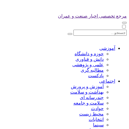
مرجع تخصصی اخبار صنعت و عمران
آموزشی
حوزه و دانشگاه
دانش و فناوری
علمی و پژوهشی
مطالبه گری
پادکست
اجتماعی
آموزش و پرورش
بهداشت و سلامت
چندرسانه ای
سلامت و جامعه
حوادث
محیط زیست
انتخابات
سینما