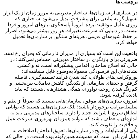
برچسب ها
در بسیاری از سازمان‌ها، ساختار مدیریتی به مرور زمان از یک ابزار
تسهیل‌گر به مانعی برای پیشرفت تبدیل می‌شود. ساختاری که
روزی عامل موفقیت بوده، لزوماً پاسخگوی نیازهای امروز و فردا
نیست. در دنیایی که سرعت تغییرات هر روز بیشتر می‌شود، اصرار
بر حفظ شیوه‌های قدیمی، هزینه‌ای سنگین بر سازمان‌ها تحمیل
خواهد کرد.
واقعیت این است که بسیاری از مدیران تا زمانی که بحران رخ ندهد،
ضرورتی برای بازنگری در ساختار مدیریتی احساس نمی‌کنند؛ در
حالی که اصلاح ساختار، اقدامی پیشگیرانه است، نه واکنشی.
نشانه‌های این فرسودگی معمولاً به‌وضوح قابل مشاهده‌اند؛
بوروکراسی‌های طولانی، کند شدن فرآیند تصمیم‌گیری، فاصله
گرفتن واحدهای سازمانی از یکدیگر، کاهش تعاملات بین‌بخشی و
کم‌رنگ شدن روحیه نوآوری، همگی هشدارهایی هستند که نباید
نادیده گرفته شوند.
امروزه سازمان‌های موفق، سازمان‌هایی نیستند که صرفاً از نظم و
سلسله‌مراتب برخوردار باشند؛ بلکه سازمان‌هایی هستند که توانایی
انطباق سریع با شرایط جدید را دارند. ساختارهای مدیریتی باید به
اندازه‌ای منعطف باشند که بتوانند هم‌زمان بهره‌وری، سرعت عمل
و خلاقیت را تقویت کنند.
یکی از اشتباهات رایج در سازمان‌ها، تعویق انداختن اصلاحات به
دلیل این باور است که «همیشه همین‌گونه بوده است». در حالی که