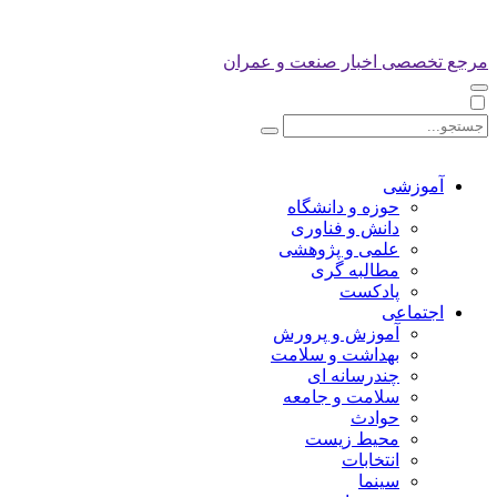
مرجع تخصصی اخبار صنعت و عمران
آموزشی
حوزه و دانشگاه
دانش و فناوری
علمی و پژوهشی
مطالبه گری
پادکست
اجتماعی
آموزش و پرورش
بهداشت و سلامت
چندرسانه ای
سلامت و جامعه
حوادث
محیط زیست
انتخابات
سینما