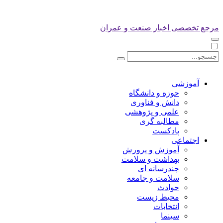
مرجع تخصصی اخبار صنعت و عمران
آموزشی
حوزه و دانشگاه
دانش و فناوری
علمی و پژوهشی
مطالبه گری
پادکست
اجتماعی
آموزش و پرورش
بهداشت و سلامت
چندرسانه ای
سلامت و جامعه
حوادث
محیط زیست
انتخابات
سینما