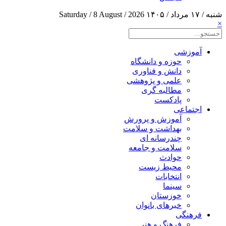
شنبه / ۱۷ مرداد / ۱۴۰۵
Saturday / 8 August / 2026
×
آموزشی
حوزه و دانشگاه
دانش و فناوری
علمی و پژوهشی
مطالبه گری
پادکست
اجتماعی
آموزش و پرورش
بهداشت و سلامت
چندرسانه ای
سلامت و جامعه
حوادث
محیط زیست
انتخابات
سینما
خوزستان
خبرهای بانوان
فرهنگی
فرهنگ و هنر