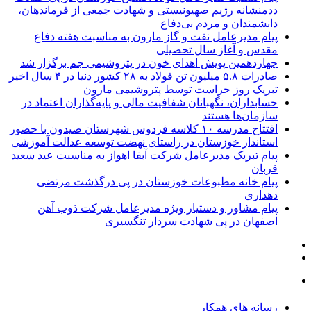
ددمنشانه رژیم صهیونیستی و شهادت جمعی از فرماندهان،
دانشمندان و مردم بی‌دفاع
پیام مدیرعامل نفت و گاز مارون به مناسبت هفته دفاع
مقدس و آغاز سال تحصیلی
چهاردهمین پویش اهدای خون در پتروشیمی جم برگزار شد
صادرات ۵.۸ میلیون تن فولاد به ۲۸ کشور دنیا در ۴ سال اخیر
تبریک روز حراست توسط پتروشیمی مارون
حسابداران، نگهبانان شفافیت مالی و پایه‌گذاران اعتماد در
سازمان‌ها هستند
افتتاح مدرسه ۱۰ کلاسه فردوس شهرستان صیدون با حضور
استاندار خوزستان در راستای نهضت توسعه عدالت آموزشی
پیام تبریک مدیرعامل شرکت آبفا اهواز به مناسبت عید سعید
قربان
پیام خانه مطبوعات خوزستان در پی درگذشت مرتضی
دهداری
پیام مشاور و دستیار ویژه مدیرعامل شرکت ذوب آهن
اصفهان در پی شهادت سردار تنگسیری
رسانه های همکار