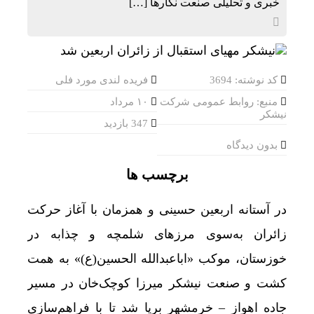
خبری و تحلیلی صنعت نگارها […]
کد نوشته: 3694
فریده لندی مورد فلی
منبع: روابط عمومی شرکت
۱۰ مرداد
نیشکر
347 بازدید
بدون دیدگاه
برچسب ها
در آستانه اربعین حسینی و همزمان با آغاز حرکت
زائران به‌سوی مرزهای شلمچه و چذابه در
خوزستان، موکب «اباعبدالله الحسین‌(ع)» به همت
کشت و صنعت نیشکر میرزا کوچک‌خان در مسیر
جاده اهواز – خرمشهر برپا شد تا با فراهم‌سازی