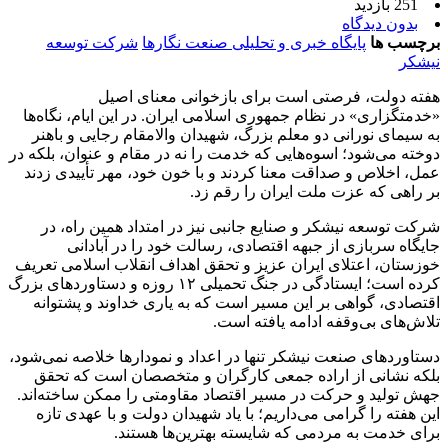
251 بازدید
بدون دیدگاه
برچسب ها
پایگاه خبری و تحلیلی صنعت نگارها
شرکت توسعه
نیشکر
هفته دولت، فرصتی است برای بازخوانی معنای اصیل
«خدمتگزاری» در نظام جمهوری اسلامی ایران. در این ایام، نگاه‌ها
به سیمای نورانی دو معلم بزرگ، شهیدان والامقام رجایی و باهنر
دوخته می‌شود؛ اسوه‌هایی که خدمت را نه در مقام و عنوان، بلکه در
عمل، اخلاص و صداقت معنا کردند و با خون خود، مهر تأییدی زدند
بر راهی که عزت ملت ایران را رقم زد.
شرکت توسعه نیشکر و صنایع جانبی نیز در امتداد همین راه، در
جایگاه سربازی از جبهه اقتصادی، رسالت خود را در آبادانی
خوزستان، اعتلای ایران عزیز و تحقق اهداف انقلاب اسلامی تعریف
کرده است؛ ایستادگی در جنگ تحمیلی ۱۲ روزه و دستاوردهای بزرگ
اقتصادی، گواهی بر این مسیر است که به یاری خداوند و پشتوانه
تلاش‌های بی‌وقفه ادامه یافته است.
دستاوردهای صنعت نیشکر تنها در اعداد و نمودارها خلاصه نمی‌شود،
بلکه نشانی از اراده جمعی کارگران و متخصصان است که تحقق
جهش تولید و حرکت در مسیر اقتصاد مقاومتی را ممکن ساخته‌اند.
این هفته را گرامی می‌داریم؛ با یاد شهیدان دولت و با عهدی تازه
برای خدمت به مردمی که شایسته بهترین‌ها هستند.