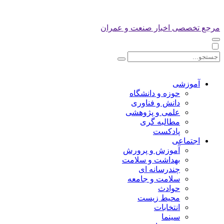
مرجع تخصصی اخبار صنعت و عمران
آموزشی
حوزه و دانشگاه
دانش و فناوری
علمی و پژوهشی
مطالبه گری
پادکست
اجتماعی
آموزش و پرورش
بهداشت و سلامت
چندرسانه ای
سلامت و جامعه
حوادث
محیط زیست
انتخابات
سینما