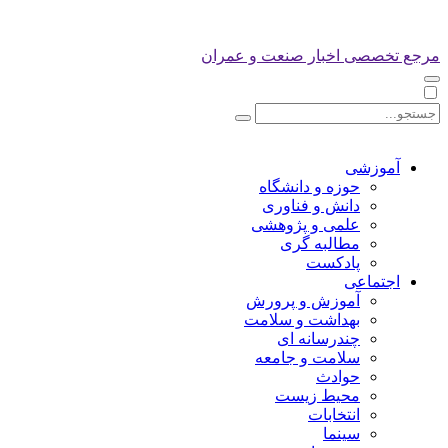
مرجع تخصصی اخبار صنعت و عمران
آموزشی
حوزه و دانشگاه
دانش و فناوری
علمی و پژوهشی
مطالبه گری
پادکست
اجتماعی
آموزش و پرورش
بهداشت و سلامت
چندرسانه ای
سلامت و جامعه
حوادث
محیط زیست
انتخابات
سینما