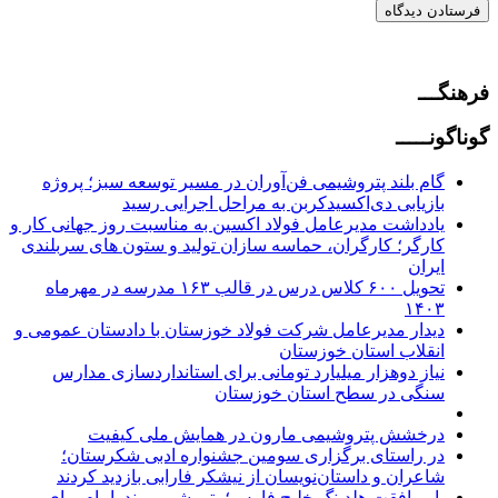
فرهنگـــ
گوناگونـــــ
گام بلند پتروشیمی فن‌آوران در مسیر توسعه سبز؛ پروژه
بازیابی دی‌اکسیدکربن به مراحل اجرایی رسید
یادداشت مدیرعامل فولاد اکسین به مناسبت روز جهانی کار و
کارگر؛ کارگران، حماسه‌ سازان تولید و ستون‌ های سربلندی
ایران
تحویل ۶۰۰ کلاس درس در قالب ۱۶۳ مدرسه در مهرماه
۱۴۰۳
دیدار مدیرعامل شرکت فولاد خوزستان با دادستان عمومی و
انقلاب استان خوزستان
نیاز دوهزار میلیارد تومانی برای استانداردسازی مدارس
سنگی در سطح استان خوزستان
درخشش پتروشیمی مارون در همایش ملی کیفیت
در راستای برگزاری سومین جشنواره ادبی شکرستان؛
شاعران و داستان‌نویسان از نیشکر فارابی بازدید کردند
با موافقت هلدینگ خلیج فارس؛ پتروشیمی بندرامام برای