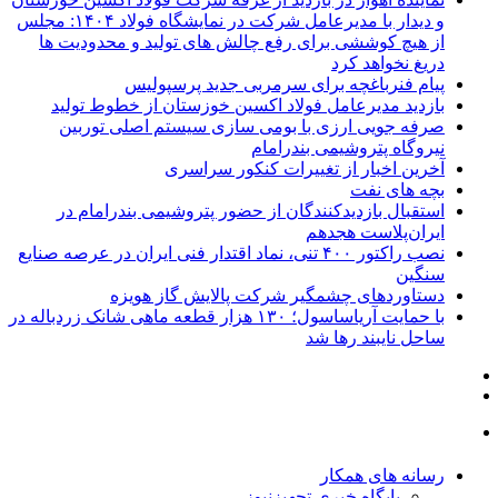
و دیدار با مدیرعامل شرکت در نمایشگاه فولاد ۱۴۰۴: مجلس
از هیچ کوششی برای رفع چالش های تولید و محدودیت ها
دریغ نخواهد کرد
پیام فنرباغچه برای سرمربی جدید پرسپولیس
بازدید مدیرعامل فولاد اکسین خوزستان از خطوط تولید
صرفه‌ جویی ارزی با بومی‌‌ سازی سیستم اصلی توربین
نیروگاه پتروشیمی بندرامام
آخرین اخبار از تغییرات کنکور سراسری
بچه های نفت
استقبال بازدیدکنندگان از حضور پتروشیمی بندرامام در
ایران‌پلاست هجدهم
نصب راکتور ۴۰۰ تنی، نماد اقتدار فنی ایران در عرصه صنایع
سنگین
دستاوردهای چشمگیر شرکت پالایش گاز هویزه
با حمایت آریاساسول؛ ۱۳۰ هزار قطعه ماهی شانک زردباله در
ساحل نایبند رها شد
رسانه های همکار
پایگاه خبری تجهیزنیوز