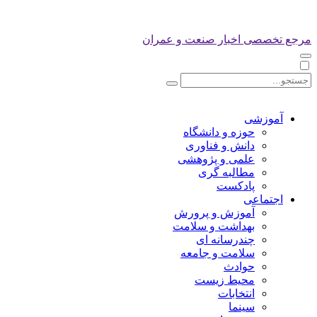
مرجع تخصصی اخبار صنعت و عمران
آموزشی
حوزه و دانشگاه
دانش و فناوری
علمی و پژوهشی
مطالبه گری
پادکست
اجتماعی
آموزش و پرورش
بهداشت و سلامت
چندرسانه ای
سلامت و جامعه
حوادث
محیط زیست
انتخابات
سینما