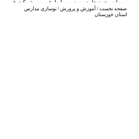
پیام محمد جامعی مدیر روابط عمومی شرکت فولاد خو
صفحه نخست
/
آموزش و پرورش
/
نوسازی مدارس
پیام مدیرعامل شرکت فولاد اکسین خوزستان به مناسب
استان خوزستان
قائم مقام مدیرعامل در امور اداری و مالی فولاد خو
دیدار سرپرست مدیریت عملیات نفت و گاز مارون با کا
تاب آوری، وجه تمایز تازه پتروشیمی مارون
مارون؛ وقتی مدیریت، از پشت میز عبور می‌کند و به 
علی صفی خانی سرپرست مدیریت عملیات نفت و گاز
سالگرد تأسیس هلدینگ صباانرژی با حضور مدیرعامل و