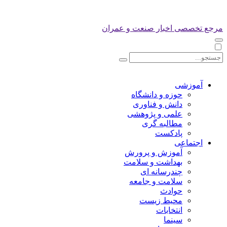
مرجع تخصصی اخبار صنعت و عمران
آموزشی
حوزه و دانشگاه
دانش و فناوری
علمی و پژوهشی
مطالبه گری
پادکست
اجتماعی
آموزش و پرورش
بهداشت و سلامت
چندرسانه ای
سلامت و جامعه
حوادث
محیط زیست
انتخابات
سینما