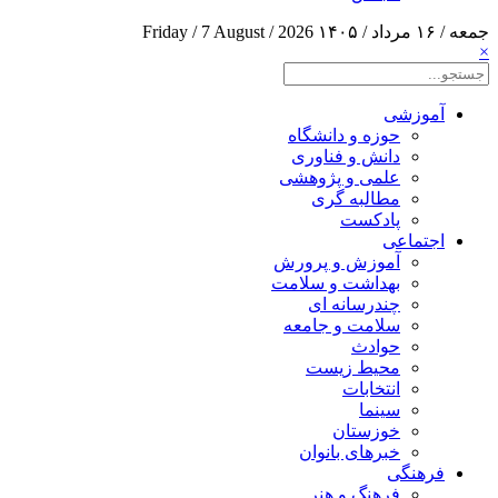
جمعه / ۱۶ مرداد / ۱۴۰۵
Friday / 7 August / 2026
×
آموزشی
حوزه و دانشگاه
دانش و فناوری
علمی و پژوهشی
مطالبه گری
پادکست
اجتماعی
آموزش و پرورش
بهداشت و سلامت
چندرسانه ای
سلامت و جامعه
حوادث
محیط زیست
انتخابات
سینما
خوزستان
خبرهای بانوان
فرهنگی
فرهنگ و هنر