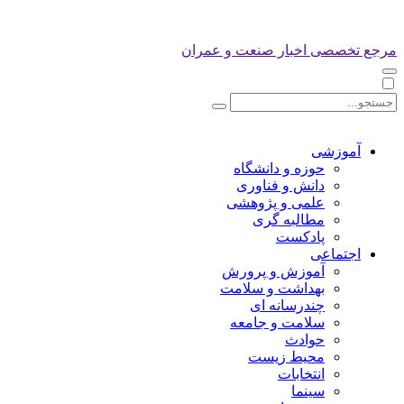
مرجع تخصصی اخبار صنعت و عمران
آموزشی
حوزه و دانشگاه
دانش و فناوری
علمی و پژوهشی
مطالبه گری
پادکست
اجتماعی
آموزش و پرورش
بهداشت و سلامت
چندرسانه ای
سلامت و جامعه
حوادث
محیط زیست
انتخابات
سینما