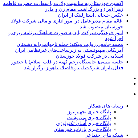
اکسین خوزستان به مناسبت ولادت با سعادت حضرت فاطمه
زهرا (س) و بزرگداشت مقام زن و مادر
عکس جنجالی استارلینک از ایران
قائم مقام مدیرعامل در امور اداری و مالی شرکت فولاد
خوزستان منصوب شد
امور فرهنگی شرکت باید به صورت هماهنگ برنامه ریزی و
اجرا شود
محمد جامعی روایت میکند: حمله ناجوانمردانه دشمنان
آمریکایی‌صهیونیستی به زیرساخت‌های غیرنظامی ایران
اسلامی در شرکت فولاد خوزستان
جلسه تبیینی( خاستگاه زخم کهنه در قلب اسلام) با حضور
فعال بانوان شرکت آب و‌ فاضلاب اهواز برگزار شد
رسانه های همکار
پایگاه خبری تجهیزنیوز
پایگاه خبری پی نوشت
پایگاه خبری آسان تکنولوژی
پایگاه خبری بازتاب خوزستان
شبکه های اجتماعی