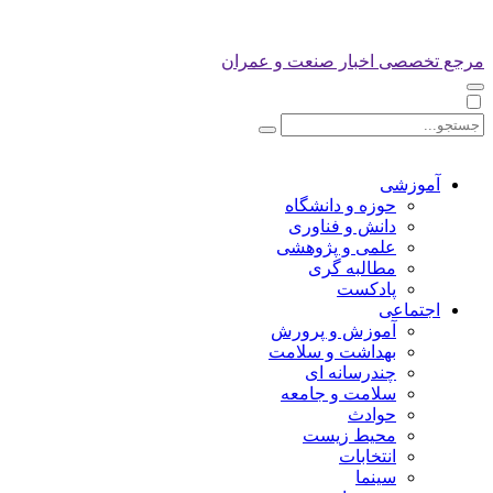
مرجع تخصصی اخبار صنعت و عمران
آموزشی
حوزه و دانشگاه
دانش و فناوری
علمی و پژوهشی
مطالبه گری
پادکست
اجتماعی
آموزش و پرورش
بهداشت و سلامت
چندرسانه ای
سلامت و جامعه
حوادث
محیط زیست
انتخابات
سینما