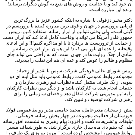
آن خود کند و با جذابیت و روش های بدیع به گوش دیگران برساند؛
برنده این مبارزه است.
دکتر مخبر دزفولی با اشاره به اینکه کشور عزیز ما بزرگ ترین
قربانی تروریسم در جهان و قوی ترین مبارزه کننده با تروریسم در
گیتی است، ولی وقتی نتوانیم از ابزار رسانه استفاده کنیم؛ رییس
جمهور قلدر آمریکا می تواند با وقاحت کامل ادعا کند که ایران دست
از حمایت از تروریست ها بردارد تا با او مذاکره کنیم!!! و این ادعای
وقیحانه را عده ای باور می کنند! این همان ابزار قدرت رسانه و
نمادی از جنگ روایت ها در جهان است، که به راحتی می تواند جای
مظلوم و ظالم را عوض کند و عده ای هم این تقلب را بپذیرند.
رییس شورای عالی فرهنگی شرکت سپس با تقدیر از زحمات
مجموعه روابط عمومی گفت: روابط عمومی باید مثل آینه ای دو
سویه، از یک طرف منتقل کننده نظرات تیم رهبری سازمان و
خدمات انجام شده به کارکنان باشد و از دیگر سو، نظرات کارکنان
را به تیم مدیریتی شرکت انتقال دهد و فضای سازمانی را برای
رهبران شرکت توصیف و تبیین کند.
پیش از سخنان مدیرعامل، محمد جامعی مدیر روابط‌عمومی فولاد
خوزستان از فعالیت مجموعه در چهار بخش رسانه، فرهنگی،
تبلیغات و‌ تشریفات گفت و افزود: پیام رهبری به نشست افق رسانه
ملی که دهم دی ماه سال جاری برگزار شد، به طور شفاف مسیر
روابط‌عمومی را مشخص کرده است. “امروز پیروزی یک طرف را