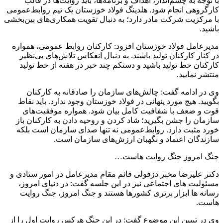
با توجه به چشم‌انداز، اهداف و برنامه‌ها، باید روایت‌ها در قالب
کارگروهی انجام شود. هلدینگ فولاد خوزستان یک تیم روابط‌عمومی
با مرکزیت شرکت مادر دارد؛ به دنبال تقویت همکاری‌های بین‌بخشی
باشید.
مدیرعامل فولاد خوزستان افزود: کارکنان روابط‌ عمومی، همواره
در کنار کارکنان تولید باشند. به دنبال انعکاس تلاش‌های بی‌نظیر
کارکنان خط تولید باشید و دستکم چند خبر در هفته از خط تولید
منتشر نمایید.
وی در ادامه گفت: چالش‌های سازمان را صادقانه به کارکنان
بگویید. هیچ مورد پنهانی در فولاد خوزستان وجود ندارد. باید نقاط
قوت و‌ ضعف با شفافیت کامل بیان شود. همواره موفقیت‌های
سازمان را جشن بگیرید؛ شاد کردن و روحیه دادن به کارکنان باز
خورد مثبت دارد. روابط‌عمومی نه تنها صدای سازمان است بلکه
سازندگان اعتماد و نگهبان ارزش‌های سازمان است.
جنگ امروز جنگ روایت هاست…
دکتر علیرضا مخبر دزفولی قائم مقام مدیرعامل در امور ستادی و
مسئولیت های اجتماعی نیز در این جلسه گفت: در دنیای امروز،
رسانه ها ابزار برتری کشورها هستند و جنگ امروز، جنگ روایت
هاست.
وی در تبیین این موضوع گفت: در این جنگ هرکس روایت اول را از