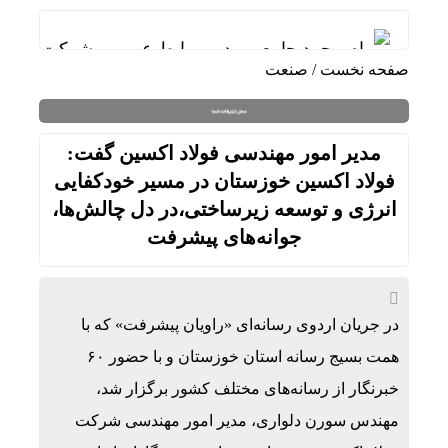
پیام محمد جامعی مدیر روابط عمومی شرکت فولاد خ
صفحه نخست
/
صنعت
پیام مدیرعامل شرکت فولاد اکسین خوزستان به منا
قائم مقام مدیرعامل در امور اداری و مالی فولاد خ
مدیر امور مهندسی فولاد اکسین گفت:
دیدار سرپرست مدیریت عملیات نفت و گاز مارون با 
فولاد اکسین خوزستان در مسیر خودکفایی
انرژی و توسعه زیرساختی،در دل چالش‌ها،
تاب آوری، وجه تمایز تازه پتروشیمی مارون
جوانه‌های پیشرفت
مارون؛ وقتی مدیریت، از پشت میز عبور می‌کند و ب
علی صفی خانی سرپرست مدیریت عملیات نفت و گ
در جریان اردوی رسانه‌ای «راویان پیشرفت» که با
سالگرد تأسیس هلدینگ صباانرژی با حضور مدیرعامل 
همت بسیج رسانه استان خوزستان و با حضور ۶۰
خبرنگار از رسانه‌های مختلف کشور برگزار شد،
مهندس سورن دلواری، مدیر امور مهندسی شرکت