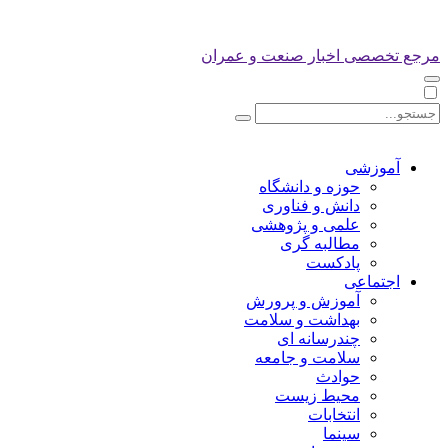
مرجع تخصصی اخبار صنعت و عمران
آموزشی
حوزه و دانشگاه
دانش و فناوری
علمی و پژوهشی
مطالبه گری
پادکست
اجتماعی
آموزش و پرورش
بهداشت و سلامت
چندرسانه ای
سلامت و جامعه
حوادث
محیط زیست
انتخابات
سینما