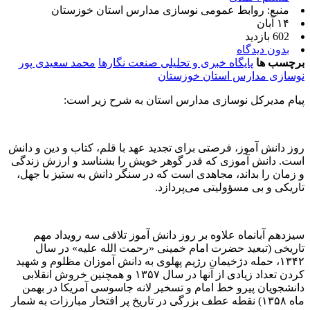
منبع: روابط عمومی نوسازی مدارس استان خوزستان
۱۴ آبان
602 بازدید
بدون دیدگاه
برچسب ها
پایگاه خبری و تحلیلی صنعت نگارها
محمد سعیدی پور
نوسازی مدارس استان خوزستان
پیام مدیرکل نوسازی مدارس استان به شرح زیر است:
روز دانش آموز، فرصتی برای تجدید عهد با قلم، کتاب و دین و دانش
است. دانش آموزی که قدر گوهر خویش را بشناسد و ارزش زندگی
و زمان را بداند، مجاهدی است که در سنگر دانش به ستیز با جهل،
تاریکی و بی مسؤولیتی می‌پردازد.
سیزدهم آبانماه علاوه بر روز دانش آموز تلاقی سه رویداد مهم
تاریخی (تبعید حضرت امام خمینی «رحمت الله علیه» در سال
۱۳۴۲، حمله دژخیمان رژیم پهلوی به دانش آموزان مظلوم و شهید
کردن تعداد زیادی از آنها در سال ١٣۵٧ و همچنین خروش انقلابی
دانشجویان پیرو خط امام و تسخیر لانه جاسوسی آمریکا در بهمن
ماه ١٣۵٨) نقطه عطف بزرگی در تاریخ پر افتخار مبارزات به شمار