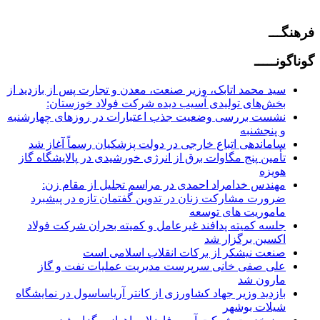
فرهنگـــ
گوناگونـــــ
سید محمد اتابک، وزیر صنعت، معدن و تجارت پس از بازدید از
بخش‌های تولیدی آسیب دیده شرکت فولاد خوزستان:
نشست بررسی وضعیت جذب اعتبارات در روزهای چهارشنبه
و پنجشنبه
ساماندهی اتباع خارجی در دولت پزشکیان رسماً آغاز شد
تأمین پنج مگاوات برق از انرژی خورشیدی در پالایشگاه گاز
هویزه
مهندس خدامراد احمدی در مراسم تجلیل از مقام زن:
ضرورت مشارکت زنان در تدوین گفتمان تازه در پیشبرد
ماموریت های توسعه
جلسه کمیته پدافند غیرعامل و کمیته بحران شرکت فولاد
اکسین برگزار شد
صنعت نیشکر از برکات انقلاب اسلامی است
علی صفی خانی سرپرست مدیریت عملیات نفت و گاز
مارون شد
بازدید وزیر جهاد کشاورزی از کانتر آریاساسول در نمایشگاه
شیلات بوشهر