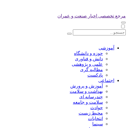
مرجع تخصصی اخبار صنعت و عمران
آموزشی
حوزه و دانشگاه
دانش و فناوری
علمی و پژوهشی
مطالبه گری
پادکست
اجتماعی
آموزش و پرورش
بهداشت و سلامت
چندرسانه ای
سلامت و جامعه
حوادث
محیط زیست
انتخابات
سینما