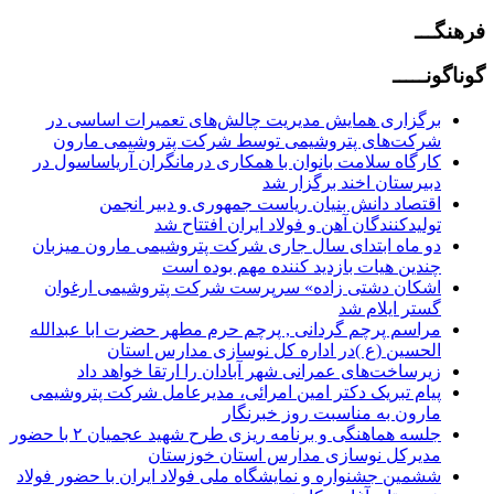
فرهنگـــ
گوناگونـــــ
برگزاری همایش مدیریت چالش‌های تعمیرات اساسی در
شرکت‌های پتروشیمی توسط شرکت پتروشیمی مارون
کارگاه سلامت بانوان با همکاری درمانگران آریاساسول در
دبیرستان اخند برگزار شد
اقتصاد دانش بنیان ریاست جمهوری و دبیر انجمن‌
تولیدکنندگان آهن و فولاد ایران افتتاح شد
دو ماه ابتدای سال جاری شرکت پتروشیمی مارون میزبان
چندین هیات بازدید کننده مهم بوده است
اشکان دشتی زاده» سرپرست شرکت پتروشیمی ارغوان
گستر ایلام شد
مراسم پرچم گردانی , پرچم حرم مطهر حضرت ابا عبدالله
الحسین (ع )در اداره کل نوسازی مدارس استان
زیرساخت‌های عمرانی شهر آبادان را ارتقا خواهد داد
پیام تبریک دکتر امین امرائی، مدیرعامل شرکت پتروشیمی
مارون به مناسبت روز خبرنگار
جلسه هماهنگی و برنامه ریزی طرح شهید عجمیان ۲ با حضور
مدیرکل نوسازی مدارس استان خوزستان
ششمین جشنواره و نمایشگاه ملی فولاد ایران با حضور فولاد