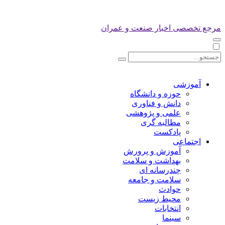
مرجع تخصصی اخبار صنعت و عمران
آموزشی
حوزه و دانشگاه
دانش و فناوری
علمی و پژوهشی
مطالبه گری
پادکست
اجتماعی
آموزش و پرورش
بهداشت و سلامت
چندرسانه ای
سلامت و جامعه
حوادث
محیط زیست
انتخابات
سینما