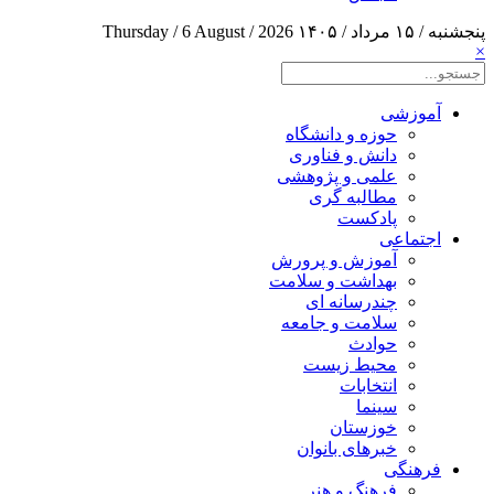
پنجشنبه / ۱۵ مرداد / ۱۴۰۵
Thursday / 6 August / 2026
×
آموزشی
حوزه و دانشگاه
دانش و فناوری
علمی و پژوهشی
مطالبه گری
پادکست
اجتماعی
آموزش و پرورش
بهداشت و سلامت
چندرسانه ای
سلامت و جامعه
حوادث
محیط زیست
انتخابات
سینما
خوزستان
خبرهای بانوان
فرهنگی
فرهنگ و هنر