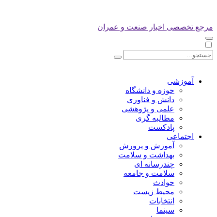
مرجع تخصصی اخبار صنعت و عمران
آموزشی
حوزه و دانشگاه
دانش و فناوری
علمی و پژوهشی
مطالبه گری
پادکست
اجتماعی
آموزش و پرورش
بهداشت و سلامت
چندرسانه ای
سلامت و جامعه
حوادث
محیط زیست
انتخابات
سینما