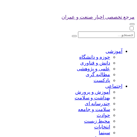
مرجع تخصصی اخبار صنعت و عمران
آموزشی
حوزه و دانشگاه
دانش و فناوری
علمی و پژوهشی
مطالبه گری
پادکست
اجتماعی
آموزش و پرورش
بهداشت و سلامت
چندرسانه ای
سلامت و جامعه
حوادث
محیط زیست
انتخابات
سینما