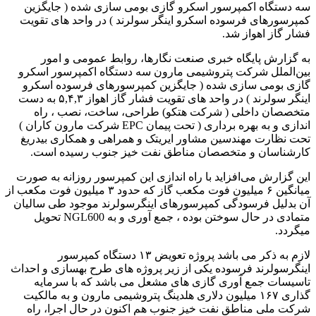
سه دستگاه اکمپرسور اسکرو گازی بومی سازی شده ( جایگزین
کمپرسورهای فرسوده اسکرو اینگر سولرند ) در واحد های تقویت
فشار گاز اهواز شد.
به گزارش پایگاه خبری صنعت نگارها، روابط عمومی و امور
بین‌الملل شرکت پتروشیمی مارون سه دستگاه اکمپرسور اسکرو
گازی بومی سازی شده ( جایگزین کمپرسورهای فرسوده اسکرو
اینگر سولرند ) در واحد های تقویت فشار گاز اهواز ۵,۴,۳ به دست
متخصصان داخلی ( شرکت هتکو) طراحی، ساخت، نصب ، راه
اندازی و به بهره برداری ( تحت پیمان EPC شرکت مارون کاران )
تحت نظارت مهندسین مشاور ایریتک و همراهی و همکاری بیدریغ
کارشناسان و متخصصان مناطق نفت خیز جنوب رسیده است.
این گزارش می‌افزاید با راه اندازی این کمپرسور روزانه به صورت
میانگین ۶ میلیون فوت مکعب گاز که حدود ۳ میلیون فوت مکعب از
آن بدلیل فرسودگی کمپرسورهای اینگرسولرند موجود طی سالیان
متمادی در حال سوختن بوده ، جمع آوری و به NGL600 تحویل
میگردد.
لازم به ذکر می باشد پروژه تعویض ۱۳ دستگاه کمپرسور
اینگرسولرند فرسوده یکی از زیر پروژه های طرح بهسازی و احداث
تاسیسات جمع آوری گازی های مشعل می باشد که با سرمایه
گذاری ۱۶۷ میلیون دلاری هلدینگ پتروشیمی مارون و به مالکیت
شرکت ملی مناطق نفت خیز جنوب هم اکنون در حال اجرا، راه