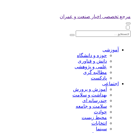
مرجع تخصصی اخبار صنعت و عمران
آموزشی
حوزه و دانشگاه
دانش و فناوری
علمی و پژوهشی
مطالبه گری
پادکست
اجتماعی
آموزش و پرورش
بهداشت و سلامت
چندرسانه ای
سلامت و جامعه
حوادث
محیط زیست
انتخابات
سینما