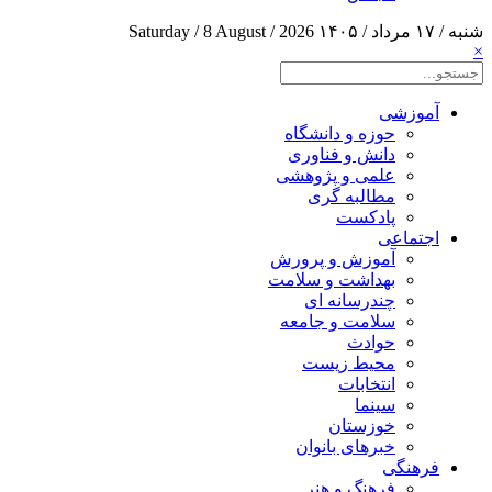
شنبه / ۱۷ مرداد / ۱۴۰۵
Saturday / 8 August / 2026
×
آموزشی
حوزه و دانشگاه
دانش و فناوری
علمی و پژوهشی
مطالبه گری
پادکست
اجتماعی
آموزش و پرورش
بهداشت و سلامت
چندرسانه ای
سلامت و جامعه
حوادث
محیط زیست
انتخابات
سینما
خوزستان
خبرهای بانوان
فرهنگی
فرهنگ و هنر