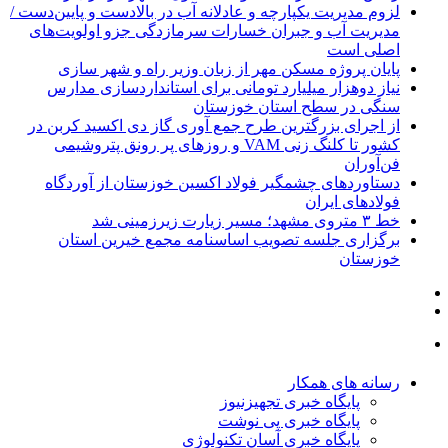
لزوم مدیریت یکپارچه و عادلانه آب در بالادست و پایین‌دست /
مدیریت آب و جبران خسارات سرمازدگی جزو اولویت‌های
اصلی است
پایان پروژه مسکن مهر از زبان وزیر راه و شهر سازی
نیاز دوهزار میلیارد تومانی برای استانداردسازی مدارس
سنگی در سطح استان خوزستان
از اجرای بزرگترین طرح جمع آوری گاز دی اکسید کربن در
کشور تا کلنگ زنی VAM و روزهای پر رونق پتروشیمی
فن‌آوران
دستاوردهای چشمگیر فولاد اکسین خوزستان از آوردگاه
فولادهای ایران
خط ۳ متروی مشهد؛ مسیر زیارت زیرزمینی شد
برگزاری جلسه تصویب اساسنامه مجمع خیرین استان
خوزستان
رسانه های همکار
پایگاه خبری تجهیزنیوز
پایگاه خبری پی نوشت
پایگاه خبری آسان تکنولوژی