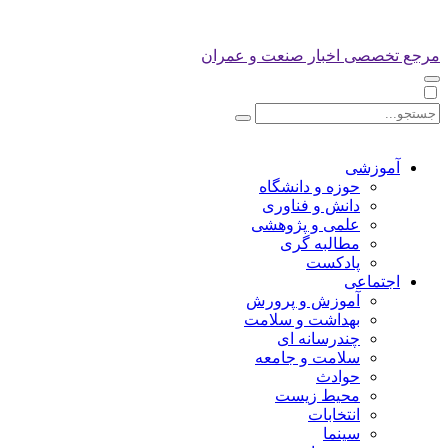
مرجع تخصصی اخبار صنعت و عمران
آموزشی
حوزه و دانشگاه
دانش و فناوری
علمی و پژوهشی
مطالبه گری
پادکست
اجتماعی
آموزش و پرورش
بهداشت و سلامت
چندرسانه ای
سلامت و جامعه
حوادث
محیط زیست
انتخابات
سینما