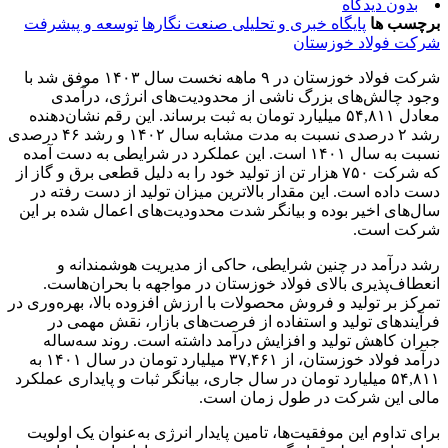
بدون دیدگاه
برچسب ها
پایگاه خبری و تحلیلی صنعت نگارها
توسعه و پیشرفت
شرکت فولاد خوزستان
شرکت فولاد خوزستان در ۹ ماهه نخست سال ۱۴۰۳ موفق شد با
وجود چالش‌های بزرگ ناشی از محدودیت‌های انرژی، درآمدی
معادل ۵۴,۸۱۱ میلیارد تومان به ثبت برساند. این رقم نشان‌دهنده
رشد ۲ درصدی نسبت به مدت مشابه سال ۱۴۰۲ و رشد ۴۶ درصدی
نسبت به سال ۱۴۰۱ است. این عملکرد در شرایطی به دست آمده
که شرکت ۷۵۰ هزار تن از تولید خود را به دلیل قطعی برق و گاز از
دست داده است. این مقدار بالاترین میزان تولید از دست رفته در
سال‌های اخیر بوده و بیانگر شدت محدودیت‌های اعمال شده بر این
شرکت است.
رشد درآمد در چنین شرایطی، حاکی از مدیریت هوشمندانه و
انعطاف‌پذیری بالای فولاد خوزستان در مواجهه با بحران‌هاست.
تمرکز بر تولید و فروش محصولات با ارزش افزوده بالا، بهره‌وری در
فرآیندهای تولید و استفاده از فرصت‌های بازار، نقش مهمی در
جبران کاهش تولید و افزایش درآمد داشته است. روند سه‌ساله
درآمد فولاد خوزستان، از ۳۷,۴۶۱ میلیارد تومان در سال ۱۴۰۱ به
۵۴,۸۱۱ میلیارد تومان در سال جاری، بیانگر ثبات و پایداری عملکرد
مالی این شرکت در طول زمان است.
برای تداوم این موفقیت‌ها، تامین پایدار انرژی به‌عنوان یک اولویت