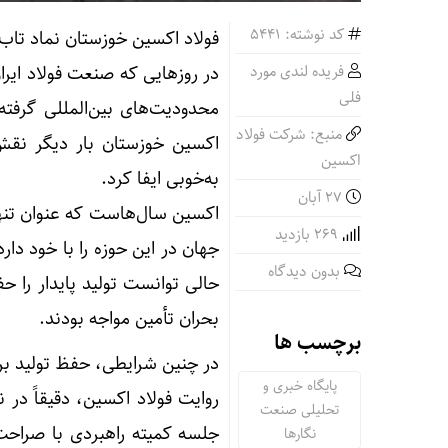
کد نوشته: 5441
فولاد اکسین خوزستان نماد تاب‌ 
فریده لندی مورد
در روزهایی که صنعت فولاد ایرا
فلی
منبع: شرکت فولاد
اکسین خوزستان بار دیگر نقش خ
اکسین
به‌خوبی ایفا کرد.
۲۷ آبان
اکسین سال‌هاست که عنوان تنها
269 بازدید
جهان در این حوزه را با خود د
بدون دیدگاه
حالی توانست تولید پایدار را 
بحران تأمین مواجه بودند.
برچسب ها
در چنین شرایطی، حفظ تولید بر
پایگاه خبری و
روایت فولاد اکسین، دقیقاً د
تحلیلی صنعت
جلسه کمیته راهبردی با صراحت 
نگارها