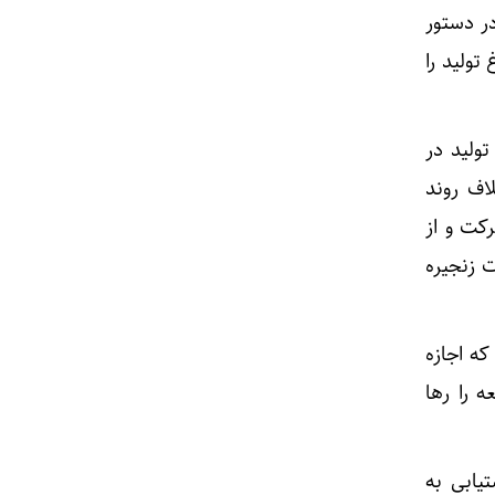
ر دستور
تولید را
ولید در
اف روند
کت و از
‌ترین محصولات زنجیره
که اجازه
 را رها
ورق X65MS توجه کنیم. دستیابی به