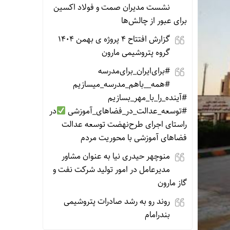
نشست مدیران صمت و فولاد اکسین
برای عبور از چالش‌ها
گزارش افتتاح ۴ پروژه ی بهمن ۱۴۰۴
گروه پتروشیمی مارون
#برای‌ایران_برای‌مدرسه
#همه__باهم_مدرسه_میسازیم
#آینده_را_با_مهر_بسازیم
#توسعه_عدالت_در_فضاهای_آموزشی
در
راستای اجرای طرح‌نهضت توسعه عدالت
فضاهای آموزشی با محوریت مردم
منوچهر حیدری نیا به عنوان مشاور
مدیرعامل در امور تولید شرکت نفت و
گاز مارون
روند رو به رشد صادرات پتروشیمی
بندرامام