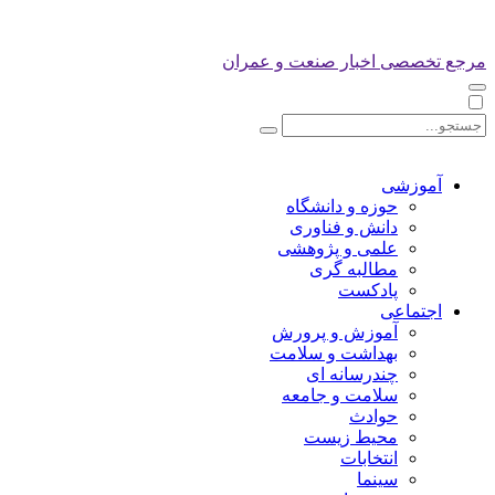
مرجع تخصصی اخبار صنعت و عمران
آموزشی
حوزه و دانشگاه
دانش و فناوری
علمی و پژوهشی
مطالبه گری
پادکست
اجتماعی
آموزش و پرورش
بهداشت و سلامت
چندرسانه ای
سلامت و جامعه
حوادث
محیط زیست
انتخابات
سینما