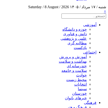
شنبه / ۱۷ مرداد / ۱۴۰۵
Saturday / 8 August / 2026
×
آموزشی
حوزه و دانشگاه
دانش و فناوری
علمی و پژوهشی
مطالبه گری
پادکست
اجتماعی
آموزش و پرورش
بهداشت و سلامت
چندرسانه ای
سلامت و جامعه
حوادث
محیط زیست
انتخابات
سینما
خوزستان
خبرهای بانوان
فرهنگی
فرهنگ و هنر