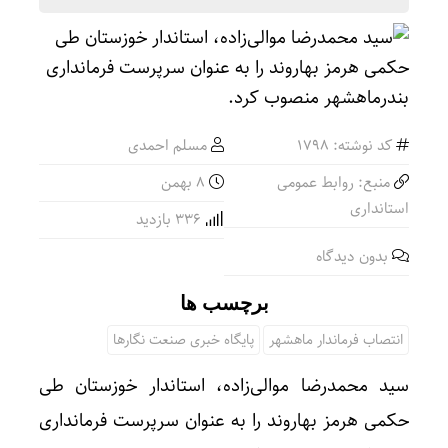
کد نوشته: 1798
مسلم احمدی
منبع: روابط عمومی
۸ بهمن
استانداری
336 بازدید
بدون دیدگاه
برچسب ها
انتصاب فرماندار ماهشهر
پایگاه خبری صنعت نگارها
سید محمدرضا موالی‌زاده، استاندار خوزستان طی
حکمی هرمز بهاروند را به عنوان سرپرست فرمانداری