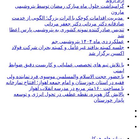
آزاد اروند
گرامیداشت حلول ماه مبارک رمضان توسط پتروشیمی
مارون
مدیریتِ اقدامات کوچک با اثرات بزرگ؛ الگویی از خدمت
صادقانه دکتر مردانی دکتر جعفر مردانی
تندیس صادرکننده نمونه کشوری به پتروشیمی پارس اعطا
شد
عملکرد دی ماه ۱۴۰۴ پتروشیمی جم
جلسه کمیته پدافند غیرعامل و کمیته بحران شرکت فولاد
اکسین برگزار شد
با تلاش تیم های تخصصی عملیاتی و کاربست دقیق ضوابط
ایمنی
با حضور حجت الاسلام والمسلمین موسوی فرد نماینده ولی
فقیه در استان خوزستان و امام جمعه اهواز؛ افتتاح نمازخانه
با مساحت ۱۶۰متر مربع در مدرسه انقلاب اهواز
پالایش گاز هویزه، نقطه عطفی در تحول انرژی و توسعه
پایدار خوزستان
رسانه های همکار