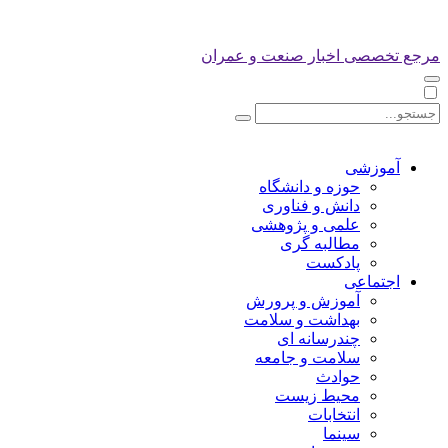
مرجع تخصصی اخبار صنعت و عمران
آموزشی
حوزه و دانشگاه
دانش و فناوری
علمی و پژوهشی
مطالبه گری
پادکست
اجتماعی
آموزش و پرورش
بهداشت و سلامت
چندرسانه ای
سلامت و جامعه
حوادث
محیط زیست
انتخابات
سینما