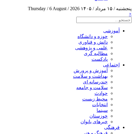
پنجشنبه / ۱۵ مرداد / ۱۴۰۵
Thursday / 6 August / 2026
×
آموزشی
حوزه و دانشگاه
دانش و فناوری
علمی و پژوهشی
مطالبه گری
پادکست
اجتماعی
آموزش و پرورش
بهداشت و سلامت
چندرسانه ای
سلامت و جامعه
حوادث
محیط زیست
انتخابات
سینما
خوزستان
خبرهای بانوان
فرهنگی
فرهنگ و هنر