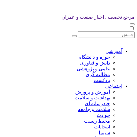
مرجع تخصصی اخبار صنعت و عمران
آموزشی
حوزه و دانشگاه
دانش و فناوری
علمی و پژوهشی
مطالبه گری
پادکست
اجتماعی
آموزش و پرورش
بهداشت و سلامت
چندرسانه ای
سلامت و جامعه
حوادث
محیط زیست
انتخابات
سینما