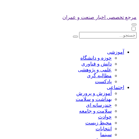
مرجع تخصصی اخبار صنعت و عمران
آموزشی
حوزه و دانشگاه
دانش و فناوری
علمی و پژوهشی
مطالبه گری
پادکست
اجتماعی
آموزش و پرورش
بهداشت و سلامت
چندرسانه ای
سلامت و جامعه
حوادث
محیط زیست
انتخابات
سینما