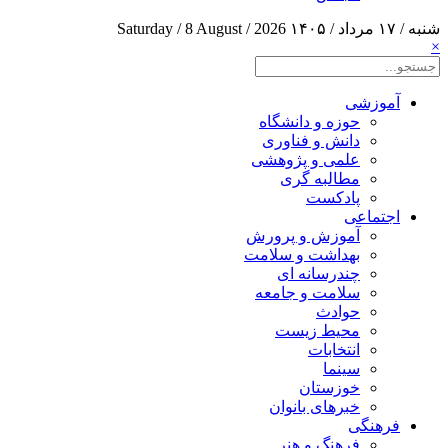
شنبه / ۱۷ مرداد / ۱۴۰۵
Saturday / 8 August / 2026
×
آموزشی
حوزه و دانشگاه
دانش و فناوری
علمی و پژوهشی
مطالبه گری
پادکست
اجتماعی
آموزش و پرورش
بهداشت و سلامت
چندرسانه ای
سلامت و جامعه
حوادث
محیط زیست
انتخابات
سینما
خوزستان
خبرهای بانوان
فرهنگی
فرهنگ و هنر