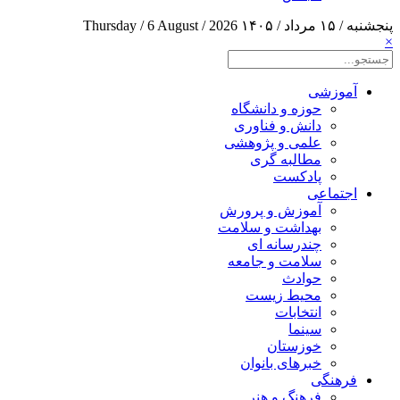
پنجشنبه / ۱۵ مرداد / ۱۴۰۵
Thursday / 6 August / 2026
×
آموزشی
حوزه و دانشگاه
دانش و فناوری
علمی و پژوهشی
مطالبه گری
پادکست
اجتماعی
آموزش و پرورش
بهداشت و سلامت
چندرسانه ای
سلامت و جامعه
حوادث
محیط زیست
انتخابات
سینما
خوزستان
خبرهای بانوان
فرهنگی
فرهنگ و هنر