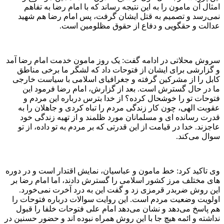
امثال آن مامون را به این نتیجه رساند که با امام رضا به تفاهم
نمی‌رسد و تصمیم به قتل ایشان گرفت، پس امام رضا هم شهید
عدالت و حقگویی و دفاع از حقوق مظلومین است.
سروش محلاتی در ادامه گفت: یک روز مامون خدمت امام رضا آمد
و گزارشی برای ایشان از فتوحات داد که لشگر ما برخی مناطق
کابل را از مشرکین گرفته و جغرافیای اسلامی با سیاست خارجی
ما در حال گسترش است. بعد از گزارش، امام رضا فرمود این
فتوحات تو را خوشحال کرده؟ از خدا بترس درباره این مردم و
عقوبت الهی، چون کار زندگی مردم را تباه کردی و جاهلان را به
قدرت رسانده ای و مسلمانان مورد ظلمند و از تهیه زندگی خود
عاجزند. خدا در قیامت از این قدرتی که بر مردم به تو داده، از تو
سوال می‌کند.
وی تاکید کرد: خط مامون و عباسیان، نمایش اقتدار است و در دوره
های مختلف مرز کشور اسلامی را گسترش دادند، اما امام رضا بر
این روش ضربدر قرمزی زد و گفت این به درد آخرت نمی‌خورد.
اولویت وضعیت مردم است. این روایت سوالات درباره فتوحات را
هم پاسخ می‌دهد و نشان می‌دهد امام علی فتوحات خلفا را قبول
نداشته و ائمه هیچ جا با این روش همراه نبوده اند و حضور حسنین در