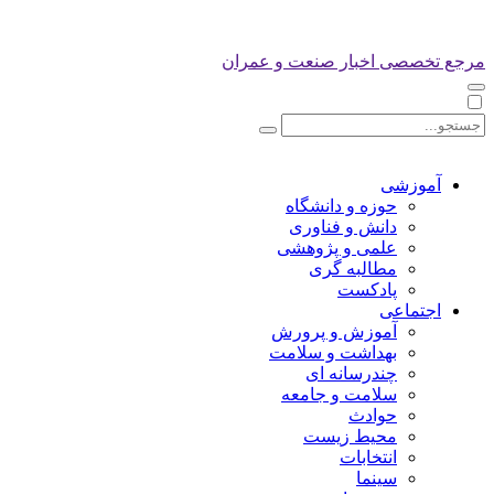
مرجع تخصصی اخبار صنعت و عمران
آموزشی
حوزه و دانشگاه
دانش و فناوری
علمی و پژوهشی
مطالبه گری
پادکست
اجتماعی
آموزش و پرورش
بهداشت و سلامت
چندرسانه ای
سلامت و جامعه
حوادث
محیط زیست
انتخابات
سینما