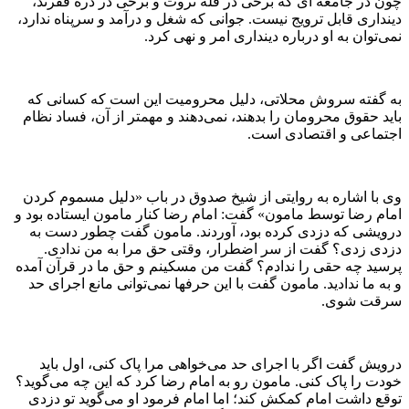
چون در جامعه ای که برخی در قله ثروت و برخی در دره فقرند،
دینداری قابل ترویج نیست. جوانی که شغل و درآمد و سرپناه ندارد،
نمی‌توان به او درباره دینداری امر و نهی کرد.
به گفته سروش محلاتی، دلیل محرومیت این است که کسانی که
باید حقوق محرومان را بدهند، نمی‌دهند و مهمتر از آن، فساد نظام
اجتماعی و اقتصادی است.
وی با اشاره به روایتی از شیخ صدوق در باب «دلیل مسموم کردن
امام رضا توسط مامون» گفت: امام رضا کنار مامون ایستاده بود و
درویشی که دزدی کرده بود، آوردند. مامون گفت چطور دست به
دزدی زدی؟ گفت از سر اضطرار، وقتی حق مرا به من ندادی.
پرسید چه حقی را ندادم؟ گفت من مسکینم و حق ما در قرآن آمده
و به ما ندادید. مامون گفت با این حرفها نمی‌توانی مانع اجرای حد
سرقت شوی.
درویش گفت اگر با اجرای حد می‌خواهی مرا پاک کنی، اول باید
خودت را پاک کنی. مامون رو به امام رضا کرد که این چه می‌گوید؟
توقع داشت امام کمکش کند؛ اما امام فرمود او می‌گوید تو دزدی