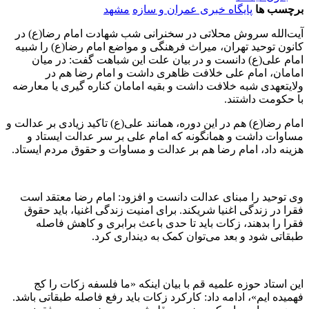
برچسب ها
پایگاه خبری عمران و سازه
مشهد
آیت‌الله سروش محلاتی در سخنرانی شب شهادت امام رضا(ع) در
کانون توحید تهران، میراث فرهنگی و مواضع امام رضا(ع) را شبیه
امام علی(ع) دانست و در بیان علت این شباهت گفت: در میان
امامان، امام علی خلافت ظاهری داشت و امام رضا هم در
ولایتعهدی شبه خلافت داشت و بقیه امامان کناره گیری یا معارضه
با حکومت داشتند.
امام رضا(ع) هم در این دوره، همانند علی(ع) تاکید زیادی بر عدالت و
مساوات داشت و همانگونه که امام علی بر سر عدالت ایستاد و
هزینه داد، امام رضا هم بر عدالت و مساوات و حقوق مردم ایستاد.
وی توحید را مبنای عدالت دانست و افزود: امام رضا معتقد است
فقرا در زندگی اغنیا شریکند. برای امنیت زندگی اغنیا، باید حقوق
فقرا را بدهند، زکات باید تا حدی باعث برابری و کاهش فاصله
طبقاتی شود و بعد می‌توان کمک به دینداری کرد.
این استاد حوزه علمیه قم با بیان اینکه «ما فلسفه زکات را کج
فهمیده ایم»، ادامه داد: کارکرد زکات باید رفع فاصله طبقاتی باشد.