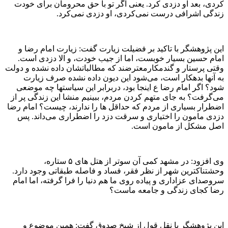
کردی، بعد او دزدی کرد. یعنی اگر تو با حق محرومان برای خودت
زندگی اشرافی درست نمی‌کردی، او دزدی نمی‌کرد.
این پژوهشگر با تاکید بر فضیلت زیارت گفت: زیارت امام رضا و
امام حسین بسیار خوبست، اما از جیب خودت، و الا دزدی است.
وقتی پرستار و گندمکارمعترضند که مطالباتشان داده نشده و دولت
به آنها بدهکار است، می‌شود این دیون داده نشده صرف زیارت
شود؟ اگر امام رضا ع اینجا بود، دربرابر این سیاستها چه موضعی
می‌گرفت؟ به جای متهم کردن مردم، ببینیم منشا این زندگی پر از
اضطرار بسیاری از مردم که حداقل ها را ندارند، چیست؟ امام رضا
دزدی مامون را اختیاری و سرقت دزد را اضطراری می‌داند. پس
اصل مشکل از مامون است.
وی افزود: در مشهد کمی آن سوتر از هتل های ۵ ستاره،
وحشتناکترین شهر از نظر فقر، فساد و فاصله طبقاتی وجود دارد.
سروصدای عزاداری و پیاده روی ما هم دنیا را فرا گرفته، اما امام
رضا کجای زندگی و جامعه ماست؟
این پژوهشگر با نقل قول از شیخ صدوق گفت: همین موضوع و