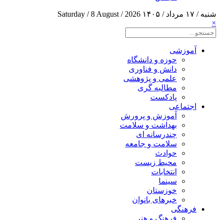
شنبه / ۱۷ مرداد / ۱۴۰۵
Saturday / 8 August / 2026
×
آموزشی
حوزه و دانشگاه
دانش و فناوری
علمی و پژوهشی
مطالبه گری
پادکست
اجتماعی
آموزش و پرورش
بهداشت و سلامت
چندرسانه ای
سلامت و جامعه
حوادث
محیط زیست
انتخابات
سینما
خوزستان
خبرهای بانوان
فرهنگی
فرهنگ و هنر