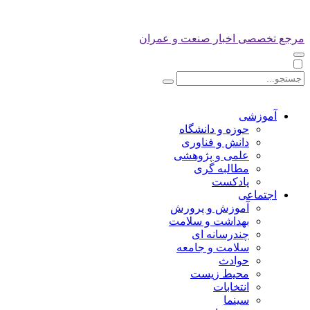
مرجع تخصصی اخبار صنعت و عمران
آموزشی
حوزه و دانشگاه
دانش و فناوری
علمی و پژوهشی
مطالبه گری
پادکست
اجتماعی
آموزش و پرورش
بهداشت و سلامت
چندرسانه ای
سلامت و جامعه
حوادث
محیط زیست
انتخابات
سینما