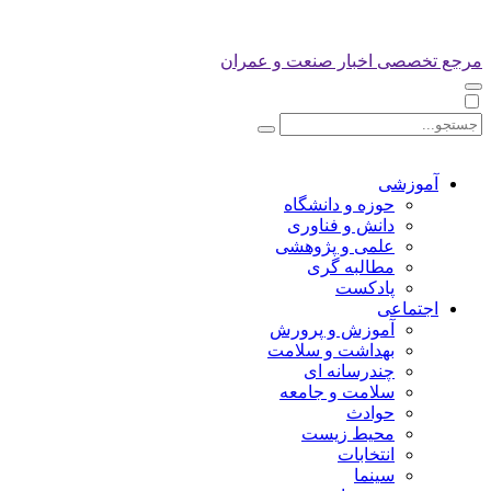
مرجع تخصصی اخبار صنعت و عمران
آموزشی
حوزه و دانشگاه
دانش و فناوری
علمی و پژوهشی
مطالبه گری
پادکست
اجتماعی
آموزش و پرورش
بهداشت و سلامت
چندرسانه ای
سلامت و جامعه
حوادث
محیط زیست
انتخابات
سینما