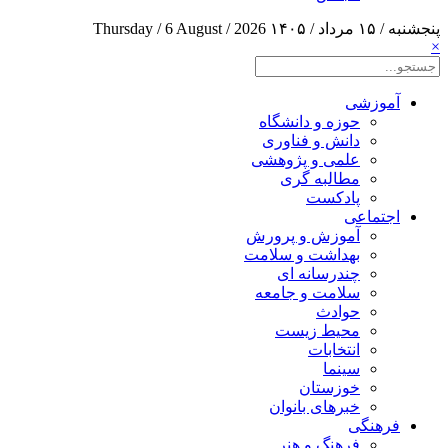
پنجشنبه / ۱۵ مرداد / ۱۴۰۵
Thursday / 6 August / 2026
×
آموزشی
حوزه و دانشگاه
دانش و فناوری
علمی و پژوهشی
مطالبه گری
پادکست
اجتماعی
آموزش و پرورش
بهداشت و سلامت
چندرسانه ای
سلامت و جامعه
حوادث
محیط زیست
انتخابات
سینما
خوزستان
خبرهای بانوان
فرهنگی
فرهنگ و هنر