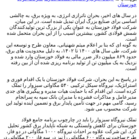
خوزستان
در سال‌ های اخیر، بحران ناترازی انرژی، به‌ ویژه برق، به چالشی
اساسی برای صنایع بزرگ ایران تبدیل شده است. در این میان،
شرکت فولاد خوزستان به عنوان یکی از بزرگ ‌ترین تولیدکنندگان
شمش فولادی کشور، بیشترین آسیب را از این بحران متحمل شده
است.
به ‌گونه ‌ای که بنا بر اعلام میثم شهنیانی، معاون طرح و توسعه این
شرکت، طی سال ‌های ۱۴۰۰ تا ۱۴۰۲، به دلیل محدودیت‌ های برق،
حدود ۸۶۹ میلیون دلار ضرر مالی به فولاد خوزستان وارد شده و
نزدیک به یک میلیون تن از تولید برنامه ‌ریزی‌ شده آن از بین رفته
است.
در پاسخ به این بحران، شرکت فولاد خوزستان با یک اقدام فوری و
استراتژیک، نیروگاه سیکل ترکیبی ۵۴۰ مگاواتی سبزوار را تملک
کرده است. این اقدام که با حمایت هیات ‌مدیره و پیگیری‌ های جدی
مدیرعامل و مذاکرات فشرده با مدیران بانک سپه به سرانجام
رسید، گامی مهم در جهت تأمین پایدار برق و تضمین آینده‌ تولید این
شرکت محسوب می ‌شود.
تملک نیروگاه سبزوار را باید در چارچوب برنامه‌ جامع فولاد
خوزستان برای کاهش وابستگی به شبکه ناپایدار برق کشور تحلیل
کرد. این شرکت علاوه بر احداث نیروگاه ۱۰۰۰ مگاواتی در دو فاز،
طرح ساخت نیروگاه ۶۰۰ مگاواتی را نیز در سه فاز ۲۰۰ مگاواتی در