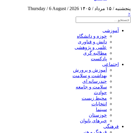
پنجشنبه / ۱۵ مرداد / ۱۴۰۵
Thursday / 6 August / 2026
×
آموزشی
حوزه و دانشگاه
دانش و فناوری
علمی و پژوهشی
مطالبه گری
پادکست
اجتماعی
آموزش و پرورش
بهداشت و سلامت
چندرسانه ای
سلامت و جامعه
حوادث
محیط زیست
انتخابات
سینما
خوزستان
خبرهای بانوان
فرهنگی
فرهنگ و هنر