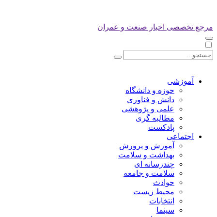
مرجع تخصصی اخبار صنعت و عمران
آموزشی
حوزه و دانشگاه
دانش و فناوری
علمی و پژوهشی
مطالبه گری
پادکست
اجتماعی
آموزش و پرورش
بهداشت و سلامت
چندرسانه ای
سلامت و جامعه
حوادث
محیط زیست
انتخابات
سینما