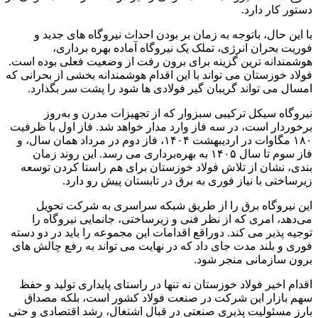
دستور کار دارد.
با این حال، باتوجه ‌به زمان ‌بر بودن احداث نیروگاه‌ های جدید و
فوریت بحران انرژی، تملک یک نیروگاه آماده بهره ‌برداری،
هوشمندانه ‌ترین گزینه برای برون ‌رفت از وضعیت فعلی بوده است.
فولاد خوزستان می تواند با این اقدام هوشمندانه بخشی از بحرانی که
امسال می تواند گریبان گیر فولادی ها شود را پشت سر بگذارد.
نیروگاه سیکل ترکیبی سبزوار که از تجهیزات مدرن و به‌روز
برخوردار است، در سه فاز وارد مدار خواهد شد. فاز اول با ظرفیت
۱۸۰ مگاوات در اردیبهشت ۱۴۰۴، فاز دوم در مرداد همان سال، و
فاز سوم تا سال ۱۴۰۵ به بهره‌برداری می ‌رسد. این روند زمان
‌بندی، نشان از تلاش فولاد خوزستان برای هم ‌راستا کردن توسعه‌
زیرساختی با نیاز فوری به برق در تابستان پیش رو دارد.
این نیروگاه برق را از طریق شبکه‌ سراسری به شرکت تحویل
می‌دهد، امری که از نظر فنی و زیرساختی، جانمایی نیروگاه را
توجیه‌ پذیر می ‌کند. دوراقع اقدامات این مجموعه را باید در دو دسته
فوری و بلند مدت جای داد که در نهایت می تواند به رفع چالش های
برون سازمانی منجر شود.
اقدام اخیر فولاد خوزستان نه‌ تنها در راستای پایداری تولید و حفظ
سهم بازار این شرکت در صنعت فولاد کشور است، بلکه مصداق
بارز مسئولیت ‌پذیری صنعتی در قبال اشتغال، رشد اقتصادی و حتی