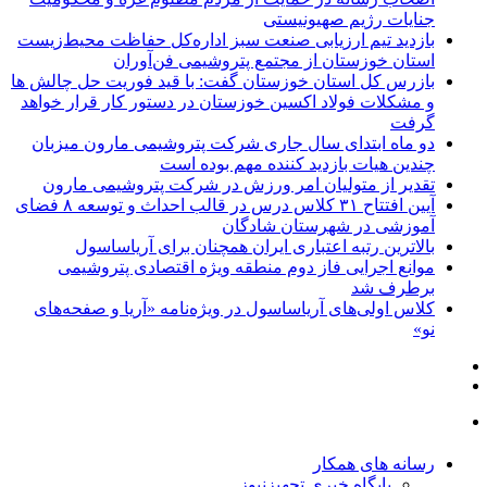
جنایات رژیم صهیونیستی
بازدید تیم ارزیابی صنعت سبز اداره‌کل حفاظت محیط‌زیست
استان خوزستان از مجتمع پتروشیمی فن‌آوران
بازرس کل استان خوزستان گفت: با قید فوریت حل چالش ها
و مشکلات فولاد اکسین خوزستان در دستور کار قرار خواهد
گرفت
دو ماه ابتدای سال جاری شرکت پتروشیمی مارون میزبان
چندین هیات بازدید کننده مهم بوده است
تقدیر از متولیان امر ورزش در شرکت پتروشیمی مارون
آیین افتتاح ۳۱ کلاس درس در قالب احداث و توسعه ۸ فضای
آموزشی در شهرستان شادگان
بالاترین رتبه اعتباری ایران همچنان برای آریاساسول
موانع اجرایی فاز دوم منطقه ویژه اقتصادی پتروشیمی
برطرف شد
کلاس اولی‌های آریاساسول در ویژه‌نامه «آریا و صفحه‌های
نو»
رسانه های همکار
پایگاه خبری تجهیزنیوز