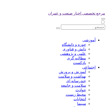
مرجع تخصصی اخبار صنعت و عمران
آموزشی
حوزه و دانشگاه
دانش و فناوری
علمی و پژوهشی
مطالبه گری
پادکست
اجتماعی
آموزش و پرورش
بهداشت و سلامت
چندرسانه ای
سلامت و جامعه
حوادث
محیط زیست
انتخابات
سینما