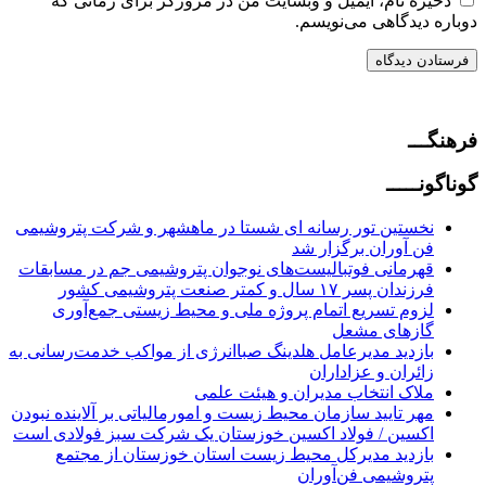
ذخیره نام، ایمیل و وبسایت من در مرورگر برای زمانی که
دوباره دیدگاهی می‌نویسم.
فرهنگـــ
گوناگونـــــ
نخستین تور رسانه ای شستا در ماهشهر و شرکت پتروشیمی
فن آوران برگزار شد
قهرمانی فوتبالیست‌های نوجوان پتروشیمی جم در مسابقات
فرزندان پسر ۱۷ سال و کمتر صنعت پتروشیمی کشور
لزوم تسریع اتمام پروژه ملی و محیط زیستی جمع‌آوری
گازهای مشعل
بازدید مدیرعامل هلدینگ صباانرژی از مواکب خدمت‌رسانی به
زائران و عزاداران
ملاک انتخاب مدیران و هیئت علمی
مهر تایید سازمان محیط زیست و امورمالیاتی بر آلاینده نبودن
اکسین / فولاد اکسین خوزستان یک شرکت سبز فولادی است
بازدید مدیرکل محیط زیست استان خوزستان از مجتمع
پتروشیمی فن‌آوران