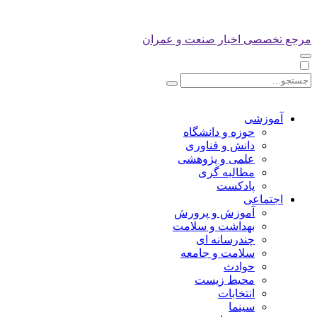
مرجع تخصصی اخبار صنعت و عمران
آموزشی
حوزه و دانشگاه
دانش و فناوری
علمی و پژوهشی
مطالبه گری
پادکست
اجتماعی
آموزش و پرورش
بهداشت و سلامت
چندرسانه ای
سلامت و جامعه
حوادث
محیط زیست
انتخابات
سینما