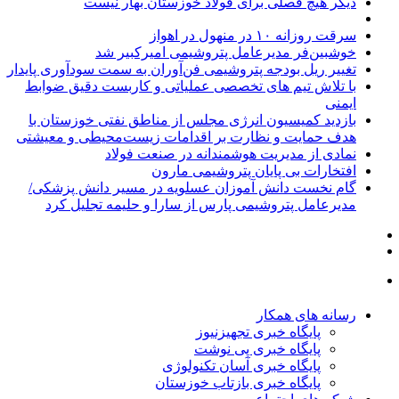
دیگر هیچ فصلی برای فولاد خوزستان بهار نیست
سرقت روزانه ۱۰ در منهول در اهواز
خوشبین‌فر مدیرعامل پتروشیمی امیرکبیر شد
تغییر ریل بودجه پتروشیمی فن‌آوران به سمت سودآوری پایدار
با تلاش تیم های تخصصی عملیاتی و کاربست دقیق ضوابط
ایمنی
بازدید کمیسیون انرژی مجلس از مناطق نفتی خوزستان با
هدف حمایت و نظارت بر اقدامات زیست‌محیطی و معیشتی
نمادی از مدیریت هوشمندانه در صنعت فولاد
افتخارات بی پایان پتروشیمی مارون
گام نخست دانش آموزان عسلویه در مسیر دانش پزشکی/
مدیرعامل پتروشیمی پارس از سارا و حلیمه تجلیل کرد
رسانه های همکار
پایگاه خبری تجهیزنیوز
پایگاه خبری پی نوشت
پایگاه خبری آسان تکنولوژی
پایگاه خبری بازتاب خوزستان