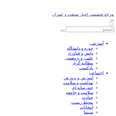
مرجع تخصصی اخبار صنعت و عمران
آموزشی
حوزه و دانشگاه
دانش و فناوری
علمی و پژوهشی
مطالبه گری
پادکست
اجتماعی
آموزش و پرورش
بهداشت و سلامت
چندرسانه ای
سلامت و جامعه
حوادث
محیط زیست
انتخابات
سینما