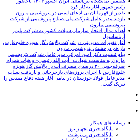
هفتمین نمایشگاه بین‌المللی ایران اکسپو ۱۴۰۴ باحضور
رئیس‌جمهور آغاز به‌کار کرد
تقدیر از قهرمانان بی ادعای ایمنی در پتروشیمی مارون
بازدید مدیر عامل شرکت ملی صنایع پتروشیمی از شرکت
پتروشیمی مارون
اهداء مدال افتخار سازمان شیلات کشور به شرکت پلیمر
آریاساسول
آغاز تغییرات مدیریتی در شرکت پالایش گاز هویزه خلیج‌فارس
باز هم درخشش پتروشیمی مارون
پیام تسلیت دکتر امین امرائی مدیرعامل شرکت پتروشیمی
مارون به مناسبت شهادت «آیت الله رئیسی» و هیات همراه
صرفه‌جویی ۳۰ درصدی مصرف آب در پالایش گاز هویزه
خلیج‌فارس با اجرای پروژه‌های بازچرخانی و بازیافت پساب
مدیرعامل فولاد خوزستان در پیامی آغاز هفته دفاع مقدس را
تبریک گفت.
رسانه های همکار
پایگاه خبری تجهیزنیوز
پایگاه خبری پی نوشت