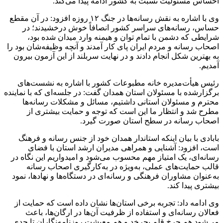
احساس مسئولیت نسبت به کشور ادامه پیدا می‌کند.
وی با اشاره به نقش رسانه‌ها در جنگ ۱۲ روزه افزود: در آن مقطع
حساس، رسانه‌های سراسر کشور انصافاً خوش درخشیدند؛ در
شرایطی که دشمن با تمام توان و هیمنه وارد میدان شده بود،
اصحاب رسانه و مردم ایران پای کار آمدند و آنچه وظیفه‌شان بود را
به بهترین شکل انجام دادند و در نهایت سربلند از این آزمون بیرون
آمدیم.
رئیس هیأت‌مدیره خانه مطبوعات کشور با اشاره به نشست‌های
برگزارشده با مسئولان استان همدان گفت: در جلسه‌ای که با نماینده
محترم و مسئولان استانی داشتیم، مسائل و مشکلات رسانه‌ها
مطرح شد و انتظار ما این است که توجه و حمایت بیشتری از
اصحاب رسانه در سطح استان صورت گیرد.
بابادی با بیان اینکه استاندار همدان خود از جنس رسانه و فرهنگ
است، افزود: آشنایی و همراهی مدیران ارشد استان با فضای
رسانه‌ای، یک امتیاز مهم محسوب می‌شود و امیدواریم این نگاه در
قالب حمایت‌های عملی، به‌ویژه در به‌کارگیری اصحاب رسانه
به‌عنوان مشاوران فرهنگی و رسانه‌ای در دستگاه‌ها و نهادها، نمود
بیشتری پیدا کند.
وی ادامه داد: تجربه برخی استان‌ها نشان داده است که حمایت از
فعالان رسانه‌ای و استفاده از ظرفیت آن‌ها در ارگان‌ها، باعث
می‌شود هم چرخ قلم بچرخد و هم معیشت روزنامه‌نگاران تا حدی