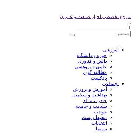
مرجع تخصصی اخبار صنعت و عمران
آموزشی
حوزه و دانشگاه
دانش و فناوری
علمی و پژوهشی
مطالبه گری
پادکست
اجتماعی
آموزش و پرورش
بهداشت و سلامت
چندرسانه ای
سلامت و جامعه
حوادث
محیط زیست
انتخابات
سینما