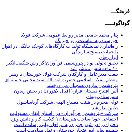
فرهنگـــ
گوناگونـــــ
پیام محمد جامعی مدیر روابط عمومی شرکت فولاد
خوزستان به مناسبت روز خبرنگار
راه‌اندازی نمایشگاه تولیدات کارگاه‌های کوچک خانگی در اهواز
با حمایت بسیج سازندگی
ایران جان
تحقق تحولی نو در پتروشیمی فن‌آوران؛گزارش شگفت‌انگیز
۱۰ ماهه شفن منتشر شد
بیعت مدیرعامل و کارکنان شرکت فولاد خوزستان با رهبر
معظم انقلاب اسلامی حضرت آیت الله سید مجتبی خامنه ای
پتروشیمی مارون همچنان می درخشد
آئین افتتاح دبستان فراز ( اقبال لاهوری) در بخش زیدون
شهرستان بهبهان
نوای محرم در هیئت مصباح الهدی شرکت آریاساسول
طنین‌انداز شد
شرکت «پتروشیمی فن‌آوران» در راستای ایفای مسئولیت
اجتماعی خود؛ ساخت هنرستان ۹ کلاسه کار و دانش ویژه
دختران را در شهر چمران به مراحل نهایی رسانده است
شهیده بعاج‌زاده افتخار خوزستان و نماد مقاومت است