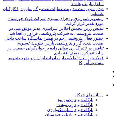
ساحل نایبند رها شد
دیدار سرپرست مدیریت عملیات نفت و گاز مارون با کارکنان
عملیاتی
رییس برنامه‌ریزی و اجرای ممیزی شرکت فولاد خوزستان
مورد تقدیر قرار گرفت
تندیس زرین پنجمین اجلاس سراسری مدیر موفق ملی در
صنعت پتروشیمی به شرکت پتروشیمی فن‌آوران اهدا شد
حضور فعال پتروشیمی جم در نهمین نمایشگاه ساخت داخل
صنعت نفت، گاز و پتروشیمی پارس جنوبی( عسلویه)
تناقض در تاثیرگذاری موالی زاده بر جوان‌گرایی جمعیت در
سایه عملکرد ضعیف اقتصادی
فولاد خوزستان؛ طلایه دار صادرات ایران زیر ضرب تحریم
مستقیم آمریکا
رسانه های همکار
پایگاه خبری تجهیزنیوز
پایگاه خبری پی نوشت
پایگاه خبری آسان تکنولوژی
پایگاه خبری بازتاب خوزستان