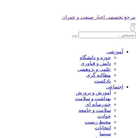
مرجع تخصصی اخبار صنعت و عمران
آموزشی
حوزه و دانشگاه
دانش و فناوری
علمی و پژوهشی
مطالبه گری
پادکست
اجتماعی
آموزش و پرورش
بهداشت و سلامت
چندرسانه ای
سلامت و جامعه
حوادث
محیط زیست
انتخابات
سینما