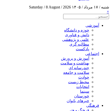
شنبه / ۱۷ مرداد / ۱۴۰۵
Saturday / 8 August / 2026
×
آموزشی
حوزه و دانشگاه
دانش و فناوری
علمی و پژوهشی
مطالبه گری
پادکست
اجتماعی
آموزش و پرورش
بهداشت و سلامت
چندرسانه ای
سلامت و جامعه
حوادث
محیط زیست
انتخابات
سینما
خوزستان
خبرهای بانوان
فرهنگی
فرهنگ و هنر