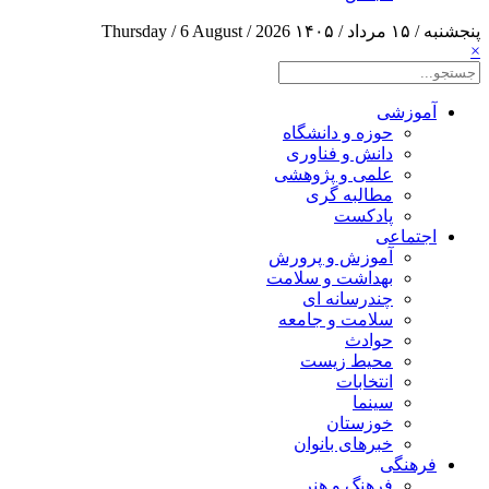
پنجشنبه / ۱۵ مرداد / ۱۴۰۵
Thursday / 6 August / 2026
×
آموزشی
حوزه و دانشگاه
دانش و فناوری
علمی و پژوهشی
مطالبه گری
پادکست
اجتماعی
آموزش و پرورش
بهداشت و سلامت
چندرسانه ای
سلامت و جامعه
حوادث
محیط زیست
انتخابات
سینما
خوزستان
خبرهای بانوان
فرهنگی
فرهنگ و هنر