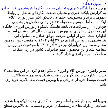
بدون دیدگاه
برچسب ها
پایگاه خبری و تحلیلی صنعت نگارها
پتروشیمی فن آوران
به گزارش پایگاه خبری و تحلیلی صنعت نگارها و به نقل از روابط
عمومی، برند و مسئولیت اجتماعی تاپیکو، اکبر میرزاپور با اعلام
اینکه با معامله دومین محموله ۳۴ هزار تنی متانول پتروشیمی
فن‌آوران، از شرکت‌های تابعه هلدینگ تاپیکو در بورس انرژی، جایگاه
این محصول راهبردی در بورس انرژی در حال تثبیت شدن است،
اظهارداشت: پس از اولین عرضه موفق صادراتی متانول این
پتروشیمی در بورس انرژی در ۲۷ آبان ۱۴۰۴ به مقصد چین، دومین
محموله متانول فن‌آوران نیز در ۹ آذر ۱۴۰۴ با موفقیت در بورس
معامله شد و این محصول مهم صادراتی کشور در ریل شفاف
معاملات بورس انرژی قرار گرفت.
مدیر راهبری بورس کالا و انرژی تاپیکو اعلام کرد: در این معامله، ۴
خریدار خارجی با یکدیگر وارد رقابت شدند و محموله به بالاترین
قیمت توسط خریدار خارجی و با بهترین قیمت معاملاتی، خریداری
شد.
وی با اشاره به اینکه براساس سیاست‌گذاری جدید تاپیکو و با هدف
صیانت از دارایی‌های بازنشستگان عزیز و دستیابی به بالاترین سطح