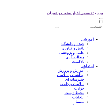
مرجع تخصصی اخبار صنعت و عمران
آموزشی
حوزه و دانشگاه
دانش و فناوری
علمی و پژوهشی
مطالبه گری
پادکست
اجتماعی
آموزش و پرورش
بهداشت و سلامت
چندرسانه ای
سلامت و جامعه
حوادث
محیط زیست
انتخابات
سینما