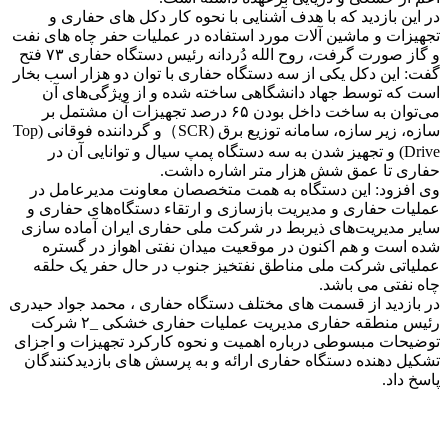
در این بازدید که با هدف آشنایی با نحوه کار دکل های حفاری و
تجهیزات و ماشین آلات مورد استفاده در عملیات حفر چاه های نفت
و گاز صورت گرفت، روح الله دُردانه رئیس دستگاه حفاری ۷۳ فتح
گفت: این دکل یکی از سه دستگاه حفاری با توان دو هزار اسب بخار
است که توسط جهاد دانشگاهی ساخته شده و از ویژگی‌های آن
می‌توان به ساخت داخل بودن ۶۵ درصد تجهیزات آن مشتمل بر
سازه، زیر سازه، سامانه توزیع برق (SCR）و گرداننده فوقانی (Top
Drive) و تجهیز شدن به سه دستگاه پمپ سیال و توانایی آن در
حفاری تا عمق شش هزار متر اشاره داشت.
وی افزود: این دستگاه به همت متخصصان معاونت مدیرعامل در
عملیات حفاری و مدیریت بازسازی و ارتقاء دستگاه‌های حفاری و
سایر مدیریت‌های ذیربط در شرکت ملی حفاری ایران آماده سازی
شده است و هم اکنون در موقعیت میدان نفتی اهواز در گستره
عملیاتی شرکت ملی مناطق نفتخیز جنوب در حال حفر یک حلقه
چاه نفتی می باشد.
در بازدید از قسمت های مختلف دستگاه حفاری ، محمد جواد حیدری
رئیس منطقه حفاری مدیریت عملیات حفاری خشکی _۲ شرکت
توضیحات مبسوطی درباره اهمیت و نحوه کارکرد تجهیزات و اجزای
تشکیل دهنده دستگاه حفاری ارائه و به پرسش های بازدیدکنندگان
پاسخ داد.