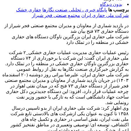
بدون دیدگاه
برچسب ها
پایگاه خبری ، تحلیلی صنعت نگارها
حفاری خشک
شرکت ملی حفاری ایران
مجتمع صنعتی فجر شیراز
در بازدید شماری از معاونان و مدیران مجتمع صنعتی فجر شیراز از
دستگاه حفاری ۷۳ فتح بیان شد
شرکت ملی حفاری ایران بزرگترین ناوگان دستگاه های حفاری
خشکی در منطقه را در تملک دارد
رئیس عملیات حفاری مدیریت عملیات حفاری خشکی_۲ شرکت
ملی حفاری ایران گفت: این شرکت با برخورداری از ۷۴ دستگاه
حفاری بزرگترین ناوگان حفاری خشکی در منطقه را در تملک دارد.
به گزارش خبرگزاری صنعت نگارها به نقل از روابط عمومی
شرکت ملی حفاری ایران، علیرضا بیراتی روز دوشنبه (۲۰ اسفندماه
۱۴۰۳) در جریان بازدید شماری از معاونان و مدیران مجتمع صنعتی
فجر شیراز از دستگاه حفاری ۷۳ فتح که در میدان نفتی اهواز در
چرخه عملیات قرار دارد، افزود: این دستگاه جدیدترین دکل حفاری
ساخت جهاد دانشگاهی است که به تازگی با حضور وزیر نفت
رونمایی شد.
وی اظهار کرد: شرکت ملی حفاری ایران از بدو تاسیس درسال
۱۳۵۸ تا کنون به عنوان یکی ازشرکت های بالادستی تابع شرکت
ملی نفت ایران، نقش اساسی در حفاری و تکمیل چاه های
اکتشافی، توسعه ای/ توصیفی وتعمیری در مناطق نفتخیز کشور
اعم از خشکی و دریایی برعهده داشته است.