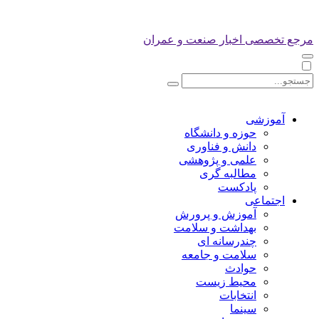
مرجع تخصصی اخبار صنعت و عمران
آموزشی
حوزه و دانشگاه
دانش و فناوری
علمی و پژوهشی
مطالبه گری
پادکست
اجتماعی
آموزش و پرورش
بهداشت و سلامت
چندرسانه ای
سلامت و جامعه
حوادث
محیط زیست
انتخابات
سینما