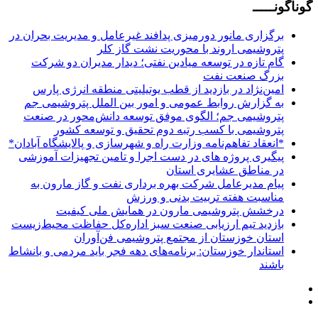
گوناگونـــــ
برگزاری مانور دورمیزی پدافند غیرعامل و مدیریت بحران در
پتروشیمی اروند با محوریت نشت گاز کلر
گام تازه در توسعه میادین نفتی؛ دیدار مدیران دو شرکت
بزرگ صنعت نفت
امین‌نژاد در بازدید از قطب یوتیلیتی منطقه انرژی پارس
به گزارش روابط عمومی و امور بین الملل پتروشیمی جم
پتروشیمی جم؛ الگوی موفق توسعه دانش‌محور در صنعت
پتروشیمی با کسب رتبه دوم تحقیق و توسعه کشور
*انعقاد تفاهم‌نامه وزارت راه و شهرسازی و پالایشگاه آبادان*
پیگیری پروژه های در دست اجرا و تامین تجهیزات آموزشی
در مناطق عشایری استان
پیام مدیرعامل شرکت بهره برداری نفت و گاز مارون به
مناسبت هفته تربیت بدنی و ورزش
درخشش پتروشیمی مارون در همایش ملی کیفیت
بازدید تیم ارزیابی صنعت سبز اداره‌کل حفاظت محیط‌زیست
استان خوزستان از مجتمع پتروشیمی فن‌آوران
استاندار خوزستان: برنامه‌های دهه فجر باید مردمی و بانشاط
باشند