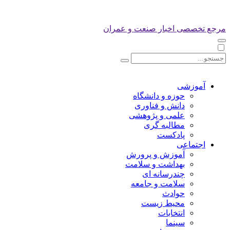
مرجع تخصصی اخبار صنعت و عمران
آموزشی
حوزه و دانشگاه
دانش و فناوری
علمی و پژوهشی
مطالبه گری
پادکست
اجتماعی
آموزش و پرورش
بهداشت و سلامت
چندرسانه ای
سلامت و جامعه
حوادث
محیط زیست
انتخابات
سینما