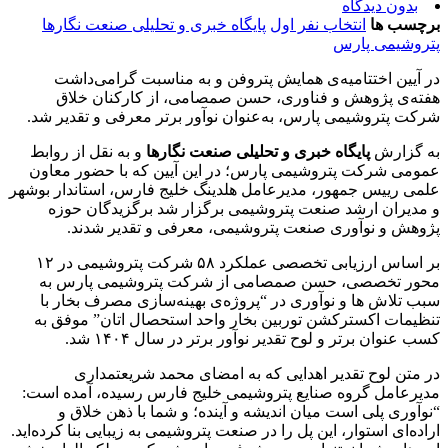
بدون دیدگاه
برچسب ها
انتخاب نفر اول
پایگاه خبری و تحلیلی صنعت نگارها
پتروشیمی پارس
در آیین اختتامیه‌ی همایش پتروفن و به مناسبت گرامی‌داشت
هفته‌ی پژوهش و فناوری، حسن صمصامی، از کارکنان خلاق
شرکت پتروشیمی پارس، به‌عنوان نوآور برتر معرفی و تقدیر شد.
به گزارش
پایگاه خبری و تحلیلی صنعت نگارها
و به نقل از روابط
عمومی شرکت پتروشیمی پارس؛ در این آیین که با حضور معاون
علمی رییس جمهور، مدیرعامل هلدینگ خلیج فارس، استاندار بوشهر
و مدیران ارشد صنعت پتروشیمی برگزار شد برگزیدگان حوزه
پژوهش و نوآوری صنعت پتروشیمی، معرفی و تقدیر شدند.
بر اساس ارزیابی تخصصی عملکرد ۵۸ شرکت پتروشیمی در ۱۲
محور تخصصی، حسن صمصامی از شرکت پتروشیمی پارس به
سبب تلاش ها و نوآوری در “پروژه‌ی بهینه‌سازی مصرف بخار با
تنظیمات اکسترکشن توربین بخار واحد استحصال اتان” موفق به
کسب عنوان برتر و لوح تقدیر نوآور برتر در سال ۱۴۰۴ شد.
در متن لوح تقدیر اهدایی که به امضای محمد شریعتمداری
مدیرعامل گروه صنایع پتروشیمی خلیج فارس رسیده، آمده است:
“نوآوری پلی است میان اندیشه و آینده؛ و شما با ذهن خلاق و
اراده‌ای استوار، این پل را در صنعت پتروشیمی به زیبایی بنا کرده‌اید.