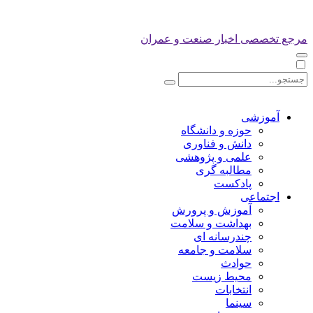
مرجع تخصصی اخبار صنعت و عمران
آموزشی
حوزه و دانشگاه
دانش و فناوری
علمی و پژوهشی
مطالبه گری
پادکست
اجتماعی
آموزش و پرورش
بهداشت و سلامت
چندرسانه ای
سلامت و جامعه
حوادث
محیط زیست
انتخابات
سینما