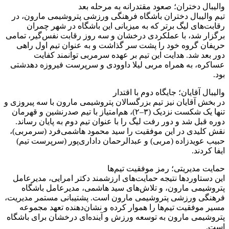
والیبال دختران؛ صعود مقتدرانه به مرحله بعد
تیم والیبال دختران باشگاه فرهنگی ورزشی پتروشیمی مارون، در
رقابت‌های لیگ برتر که به میزبانی این باشگاه در شهر چمران
برگزار شد، با عملکردی درخشان و سه روز رقابت نفس‌گیر، تمامی
حریفان گروه خود را پشت سر گذاشت و به عنوان تیم اول راهی
دور بعد شد. هدایت این تیم بر عهده سرمربی توانمند کفایت
عساکره، به همراه مربی لیلا داوودی و سرپرست فیروزه دهدشتی
بود.
والیبال آقایان؛ جایگاه دوم با اقتدار
در بخش آقایان نیز تیم بزرگسالان پتروشیمی مارون با سه پیروزی و
تنها یک شکست نزدیک (۳–۲)، هم‌امتیاز با تیم صدرنشین و قهرمان
دوره قبل شد و دور رفت لیگ را با عنوان تیم دوم به پایان رساند.
نقش کلیدی در این موفقیت را سید محمود هاشمی‌فرد (سرمربی)،
حبیب عویدزاده (مربی) و عبدالرحمان داداری‌پور (سرپرست تیم)
ایفا کردند.
حمایت مدیریتی؛ رمز موفقیت تیم‌ها
این دستاوردها نتیجه حمایت‌های ارزشمند دکتر امرایی، مدیرعامل
پتروشیمی مارون، و تلاش‌های سید هاشمی، مدیرعامل باشگاه
فرهنگی ورزشی پتروشیمی مارون است. پشتیبانی مستمر مدیریت،
مسیر موفقیت تیم‌ها را هموار کرده و نشان‌دهنده تعهد مجموعه
پتروشیمی مارون به توسعه ورزش و آینده‌ای درخشان برای باشگاه
است.