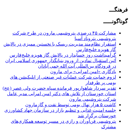
فرهنگـــ
گوناگونـــــ
مشارکت ۴۵ درصدی پتروشیمی مارون در طرح شرکت
پتروشیمی پتروناد آسیا
استقرار نظام‌مند مدیریت ریسک با نخستین ممیزی در پالایش
گاز هویزه خلیج‌فارس
گرامیداشت روز حسابدار در پالایش گاز هویزه خلیج‌فارس
آئین استقبال نمادین از ورود بنیانگذار جمهوری اسلامی ایران
در فرودگاه بین‌المللی آیت الله جمی آبادان
یادگاری «امین امرایی» برای مارون
لزوم حمایت شرکت عملیات غیر صنعتی از اپلیکیشن های
بومی پر طرفدار
تقدیر سردار شاهوارپور فرمانده سپاه حضرت ولی عصر (عج)
استان خوزستان از تلاش های دکتر امین امرایی مدیر عامل
شرکت پتروشیمی مارون
کاشت ۵ هزار نهال بومی توسط نفت و گازمارون
جلسه امنیت غذایی و تنظیم بازار در سازمان جهاد کشاورزی
خوزستان برگزار شد
پتروشیمی فن‌آوران و رازی در مسیر توسعه همکاری‌های
مشترک