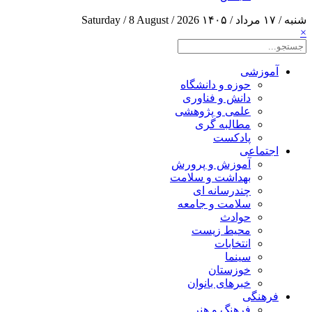
شنبه / ۱۷ مرداد / ۱۴۰۵
Saturday / 8 August / 2026
×
آموزشی
حوزه و دانشگاه
دانش و فناوری
علمی و پژوهشی
مطالبه گری
پادکست
اجتماعی
آموزش و پرورش
بهداشت و سلامت
چندرسانه ای
سلامت و جامعه
حوادث
محیط زیست
انتخابات
سینما
خوزستان
خبرهای بانوان
فرهنگی
فرهنگ و هنر