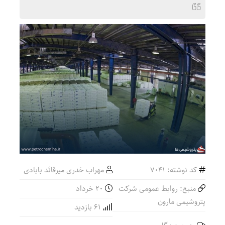
کد نوشته: 7041
مهراب خدری میرقائد بابادی
منبع: روابط عمومی شرکت
۲۰ خرداد
پتروشیمی مارون
61 بازدید