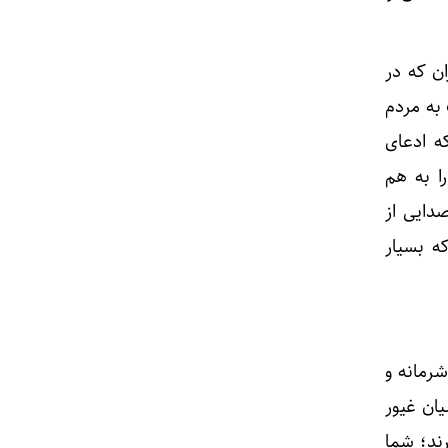
ن که در
 به مردم
ه ادعای
ا به هم
صدایی از
ه بسیار
شرمانه و
یان غیور
رند؛ شما