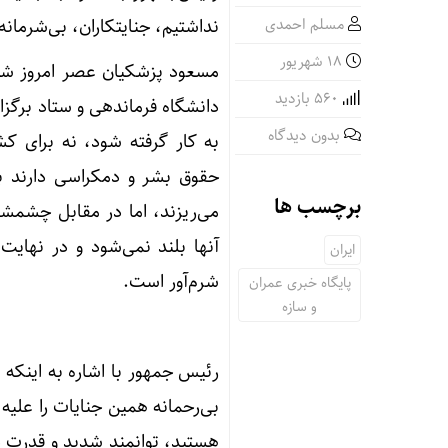
مسلم احمدی
نداشتیم، جنایتکاران، بی‌شرمانه
۱۸ شهریور
مسعود پزشکیان عصر امروز شنب
560 بازدید
دانشگاه فرماندهی و ستاد برگزا
بدون دیدگاه
به کار گرفته شود، نه برای کش
حقوق بشر و دمکراسی دارند ب
برچسب ها
می‌ریزند، اما در مقابل چشمشان 
آنها بلند نمی‌شود و در نهایت
ایران
شرم‌آور است.
پایگاه خبری عمران
و سازه
رئیس جمهور با اشاره به اینکه قط
بی‌رحمانه همین جنایات را علیه
هستید، توانمند شدید و قدرت دف