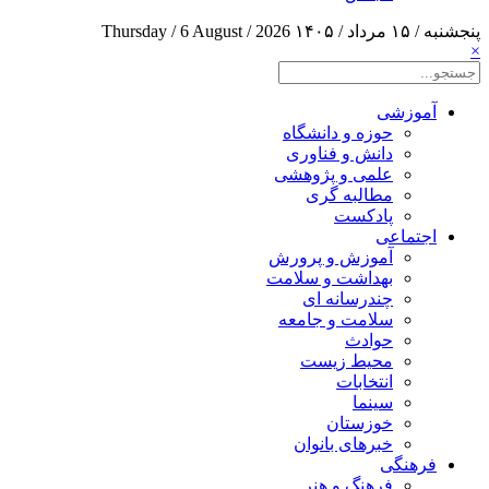
پنجشنبه / ۱۵ مرداد / ۱۴۰۵
Thursday / 6 August / 2026
×
آموزشی
حوزه و دانشگاه
دانش و فناوری
علمی و پژوهشی
مطالبه گری
پادکست
اجتماعی
آموزش و پرورش
بهداشت و سلامت
چندرسانه ای
سلامت و جامعه
حوادث
محیط زیست
انتخابات
سینما
خوزستان
خبرهای بانوان
فرهنگی
فرهنگ و هنر