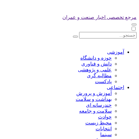
مرجع تخصصی اخبار صنعت و عمران
آموزشی
حوزه و دانشگاه
دانش و فناوری
علمی و پژوهشی
مطالبه گری
پادکست
اجتماعی
آموزش و پرورش
بهداشت و سلامت
چندرسانه ای
سلامت و جامعه
حوادث
محیط زیست
انتخابات
سینما