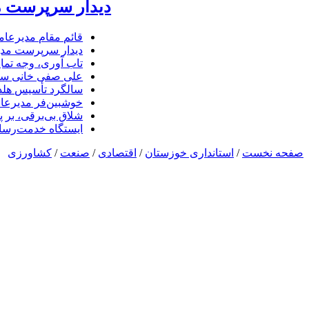
دیدار سرپرست مد
قائم مقام مدیرعام
دیدار سرپرست مدیر
تاب آوری، وجه تما
علی صفی خانی سر
سالگرد تأسیس هلدی
خوشبین‌فر مدیرعا
شلاق‌ بی‌برقی، بر 
ایستگاه خدمت‌رسا
صفحه نخست
/
استانداری خوزستان
/
اقتصادی
/
صنعت
/
کشاورزی