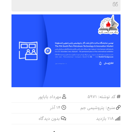
کد نوشته: 5971
مهرداد باباپور
منبع: پتروشیمی جم
۱۴ آذر
118 بازدید
بدون دیدگاه